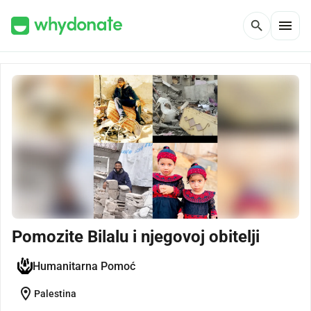
menu
search
Pomozite Bilalu i njegovoj obitelji
Humanitarna Pomoć
location_on
Palestina