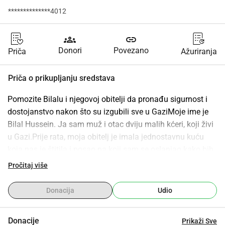
**************4012
groups
link
Donori
Povezano
Priča
Ažuriranja
Priča o prikupljanju sredstava
Pomozite Bilalu i njegovoj obitelji da pronađu sigurnost i 
dostojanstvo nakon što su izgubili sve u GaziMoje ime je 
Bilal Hussein. Ja sam muž i otac dviju malih kćeri, koji živi 
u Gazi.Prije rata, moja obitelj je imala jednostavnu kuću 
koja nas je štitila i posao na koji sam se oslanjao kako bih 
osigurao dostojanstven život za svoju ženu i djecu.Danas 
Pročitaj više
smo izgubili sve.Naša kuća je potpuno uništena 
bombardiranjem. Sada, moja žena, moje dvije kćeri i ja 
Donacija
Udio
živimo u istrošenom šatoru koji ne nudi zaštitu od kiše, 
zimske hladnoće ili ekstremne ljetne vrućine. Svaka noć je 
Donacije
Prikaži Sve
borba za preživljavanje, sigurnost i mir.Moje kćeri, koje bi 