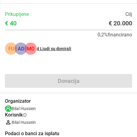
Prikupljene
Cilj
€ 40
€ 20.000
0,2%
financirano
FU
AD
MO
4
Ljudi su donirali
Udio
Donacija
Organizator
Bilal Hussien
Korisnik
info
Bilal Hussein
Podaci o banci za isplatu