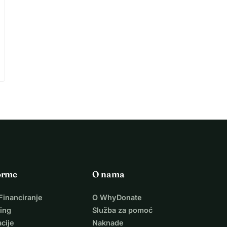
orme
O nama
Financiranje
O WhyDonate
ing
Služba za pomoć
cije
Naknade