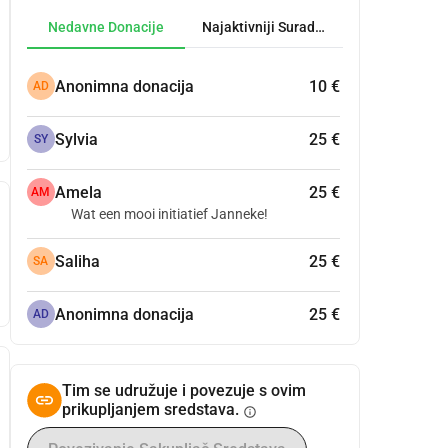
Nedavne Donacije
Najaktivniji Suradnici
Anonimna donacija
10 €
AD
Sylvia
25 €
SY
Amela
25 €
AM
Wat een mooi initiatief Janneke!
Saliha
25 €
SA
Anonimna donacija
25 €
AD
Tim se udružuje i povezuje s ovim
prikupljanjem sredstava.
info