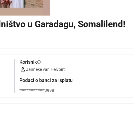
ništvo u Garadagu, Somalilend!
Korisnik
info
Janneke van Helvoirt
Podaci o banci za isplatu
**************3998