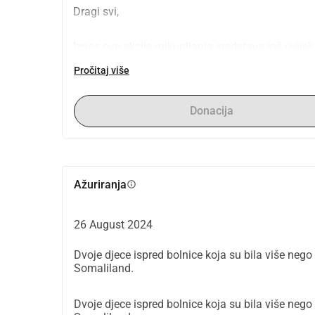
Dragi svi,
Iznos ove akcije prikupljanja sredstava još uvijek
Allah
Pročitaj više
Želim to iskoristiti na dobar i svjestan način za
Donacija
Razmišljaš li sa mnom? Savjeti, ideje ili pomoć 
Puno pozdrava
Ažuriranja
info
26 August 2024
*Engleski u nastavku
Dvoje djece ispred bolnice koja su bila više nego
www.instagram.com/kraamzorg_op_tijd
Somaliland.
Dragi prijatelji, obitelj i dobrotvori,
Prošlog svibnja imala sam privilegiju posjetiti G
Dvoje djece ispred bolnice koja su bila više nego