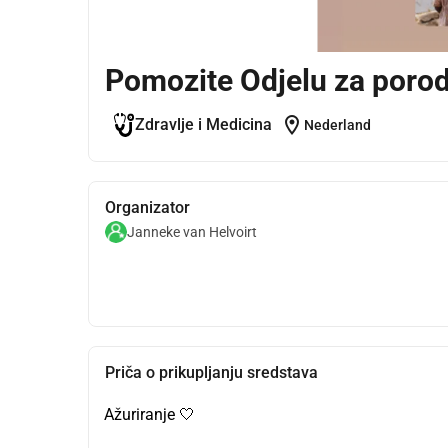
Pomozite Odjelu za porod
location_on
Zdravlje i Medicina
Nederland
Organizator
Janneke van Helvoirt
Priča o prikupljanju sredstava
Ažuriranje 🤍