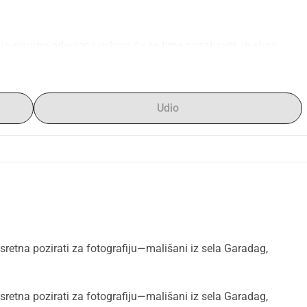
 je sigurno odvojen i uskoro ću se time pozabaviti, in shaa 
 majke u Somalilandu.
Udio
su više nego dobrodošli 🤍
 sretna pozirati za fotografiju—mališani iz sela Garadag,
aradag u Somalilandu, zajedno s dvoje svoje djece. Tijekom 
 sretna pozirati za fotografiju—mališani iz sela Garadag,