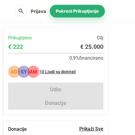
search
Prijava
Pokreni Prikupljanje
Prikupljene
Cilj
€ 222
€ 25.000
0,9%
financirano
AD
SY
AM
10
Ljudi su donirali
Udio
Donacija
Prikaži Sve
Donacije