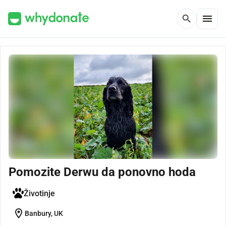
menu
search
Pomozite Derwu da ponovno hoda
Životinje
location_on
Banbury, UK