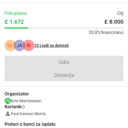
Prikupljene
Cilj
£ 1.672
£ 8.000
20,9%
financirano
OL
JA
RI
25
Ljudi su donirali
Udio
Donacija
Organizator
Kine Martinessen
Korisnik
info
Paul Gerwyn Morris
Podaci o banci za isplatu