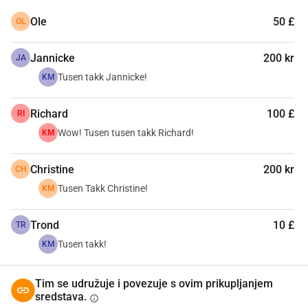
Ole
50 £
OL
Jannicke
200 kr
JA
Tusen takk Jannicke!
KM
Richard
100 £
RI
Wow! Tusen tusen takk Richard!
KM
Christine
200 kr
CH
Tusen Takk Christine!
KM
Trond
10 £
TR
Tusen takk!
KM
Tim se udružuje i povezuje s ovim prikupljanjem
sredstava.
info