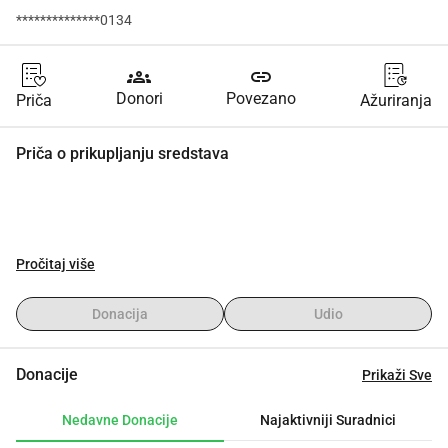
**************0134
groups
link
Donori
Povezano
Priča
Ažuriranja
Priča o prikupljanju sredstava
Pročitaj više
Donacija
Udio
Donacije
Prikaži Sve
Nedavne Donacije
Najaktivniji Suradnici