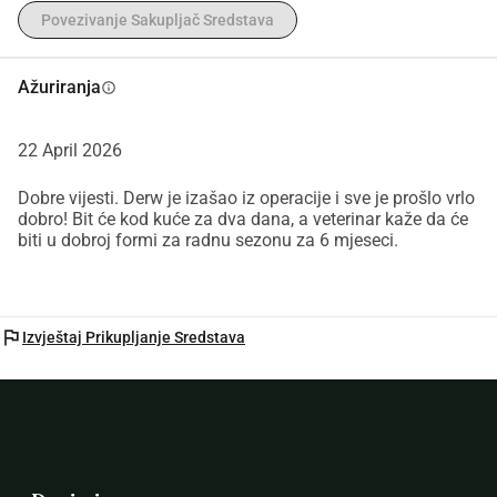
Povezivanje Sakupljač Sredstava
Ažuriranja
info
22 April 2026
Dobre vijesti. Derw je izašao iz operacije i sve je prošlo vrlo
dobro! Bit će kod kuće za dva dana, a veterinar kaže da će
biti u dobroj formi za radnu sezonu za 6 mjeseci.
flag
Izvještaj Prikupljanje Sredstava