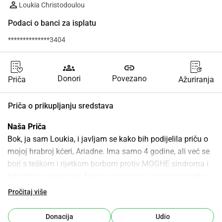
Loukia Christodoulou
Podaci o banci za isplatu
**************3404
groups
link
Donori
Povezano
Priča
Ažuriranja
Priča o prikupljanju sredstava
Naša Priča
Bok, ja sam Loukia, i javljam se kako bih podijelila priču o 
mojoj hrabroj kćeri, Ariadne. Ima samo 4 godine, ali već se 
bori s teškom i rijetkom borbom protiv MOGHE sindroma i 
refraktorne epilepsije. Njezina epilepsija je posebno teška 
jer se ne može kontrolirati lijekovima.
Pročitaj više
Rani Dani
Ariadnina priča počela je kada je imala samo 10 mjeseci. 
Donacija
Udio