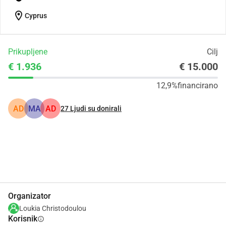
location_on
Cyprus
Prikupljene
Cilj
€ 1.936
€ 15.000
12,9%
financirano
AD
MA
AD
27
Ljudi su donirali
Udio
Donacija
Organizator
Loukia Christodoulou
Korisnik
info