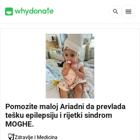
menu
search
Pomozite maloj Ariadni da prevlada
tešku epilepsiju i rijetki sindrom
MOGHE.
Zdravlje i Medicina