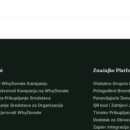
pi
Značajke Platf
i WhyDonate Kampanju
Globalno Grupno 
okrenuti Kampanju na WhyDonate
Prilagođeni Brend
za Prikupljanje Sredstava
Ponavljajuće Dona
janje Sredstava za Organizacije
QR kod i Zahtjevi 
Vjerovati WhyDonate
Timsko Prikupljan
Dodatak za Obraz
Zapier Integracija