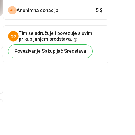
Anonimna donacija
5 $
AD
Tim se udružuje i povezuje s ovim
prikupljanjem sredstava.
info
Povezivanje Sakupljač Sredstava