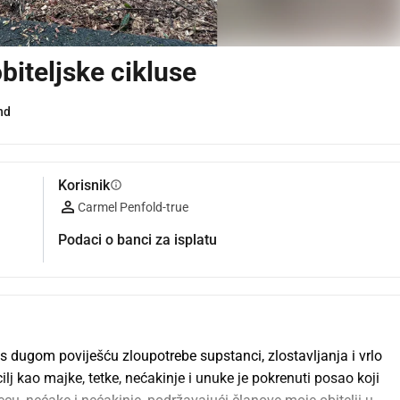
biteljske cikluse
nd
Korisnik
info
Carmel Penfold-true
Podaci o banci za isplatu
 s dugom poviješću zloupotrebe supstanci, zlostavljanja i vrlo 
lj kao majke, tetke, nećakinje i unuke je pokrenuti posao koji 