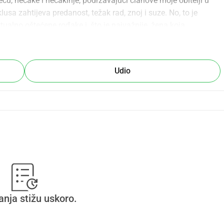
cu, nećake i nećakinje, podržavajući članove moje obitelji u 
sa zahtijeva predanost, težak rad, znoj i suze. No, to je 
alno oštećene rođake i, što je najvažnije, žena koja 
 sektoru. Radila sam u vrtlarstvu i pejzažnom uređenju 
ati i preuzeti veće klijente zbog neprikladnog prijevoza. 
žati moje snove i ciljeve promjene ciklusa i žene koja se bori 
Udio
redstva za kupnju vozila koje će mi pomoći i omogućiti mi da 
ebne promjene za svoju obitelj, kako bih pokazala drugim 
anja stižu uskoro.