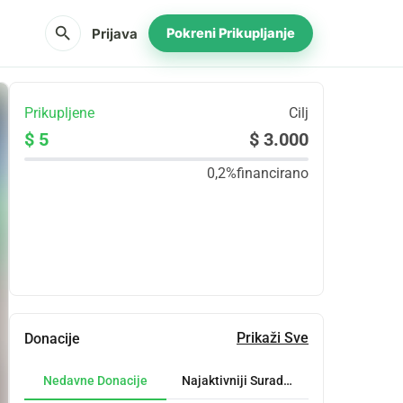
search
Prijava
Pokreni Prikupljanje
Prikupljene
Cilj
$ 5
$ 3.000
0,2%
financirano
Udio
Donacija
Prikaži Sve
Donacije
Nedavne Donacije
Najaktivniji Suradnici