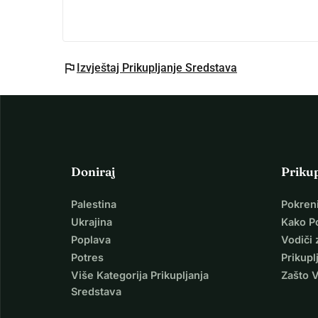
flag
Izvještaj Prikupljanje Sredstava
Doniraj
Priku
Palestina
Pokren
Ukrajina
Kako P
Poplava
Vodiči 
Potres
Prikupl
Više Kategorija Prikupljanja
Zašto 
Sredstava