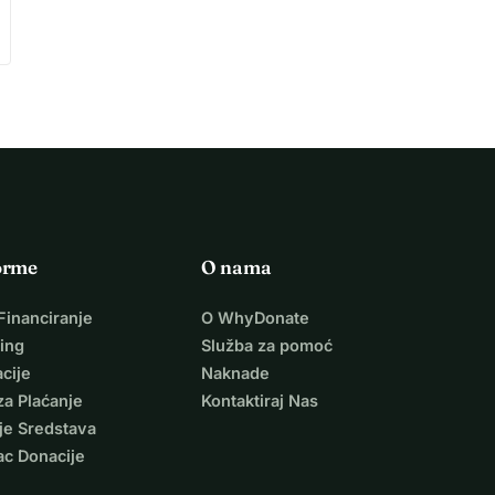
orme
O nama
Financiranje
O WhyDonate
ing
Služba za pomoć
cije
Naknade
za Plaćanje
Kontaktiraj Nas
je Sredstava
ac Donacije