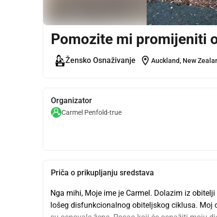
Pomozite mi promijeniti o
location_on
Žensko Osnaživanje
Auckland, New Zeala
Organizator
Carmel Penfold-true
Priča o prikupljanju sredstava
Nga mihi, Moje ime je Carmel. Dolazim iz obitelji
lošeg disfunkcionalnog obiteljskog ciklusa. Moj ci