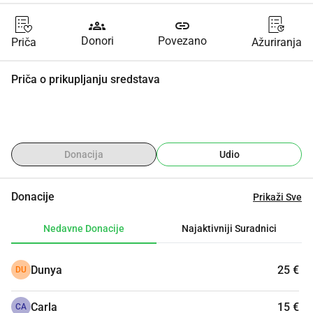
groups
link
Donori
Povezano
Priča
Ažuriranja
Priča o prikupljanju sredstava
Donacija
Udio
Donacije
Prikaži Sve
Nedavne Donacije
Najaktivniji Suradnici
Dunya
25 €
DU
Carla
15 €
CA