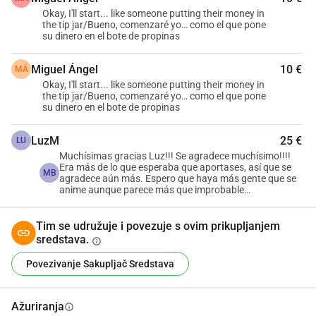
uvijek sam bio prekomjerne težine, bez ikakvih atletskih 
Okay, I'll start... like someone putting their money in
the tip jar/Bueno, comenzaré yo… como el que pone
sposobnosti ili sklonosti. Štoviše, dijagnosticirali su mi 
su dinero en el bote de propinas
astmu u 7. godini Nikada nisam mislio da ću moći trčati 5 
kilometara.
Miguel Ángel
10 €
MÁ
Okay, I'll start... like someone putting their money in
Kada sam trebao odabrati udaljenost za koju sam želio 
the tip jar/Bueno, comenzaré yo… como el que pone
su dinero en el bote de propinas
aplikaciju CaCo (između 5K i 10K), odabrao sam 5K jer 
nisam htio biti preambiciozan.
LuzM
25 €
LU
Nisam mislio da ću moći završiti aplikaciju od 5K, pa zašto 
Muchísimas gracias Luz!!! Se agradece muchísimo!!!!
pokušavati s 10K? Na kraju, završio sam aplikaciju od 5K i 
Era más de lo que esperaba que aportases, así que se
MB
agradece aún más. Espero que haya más gente que se
također preuzeo aplikaciju od 10K, koju sam također 
anime aunque parece más que improbable…
završio (svibanj 2012).
Tim se udružuje i povezuje s ovim prikupljanjem
Moja prva utrka bila je 10K u Barceloni (mojem gradu), 
sredstava.
info
Cursa de la Mercè te godine (rujan 2012). Od tada sam 
Povezivanje Sakupljač Sredstava
trčao više 10K utrka, nekoliko 5K, tri izdanja sada već 
nepostojeće utrke (Cursa de l Amistat: koja je išla od 
Ažuriranja
info
dvorca Montjuïc do zabavnog parka Tibidabo), tri utrke 