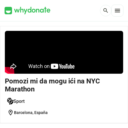
menu
search
Pomozi mi da mogu ići na NYC
Marathon
Sport
location_on
Barcelona, España