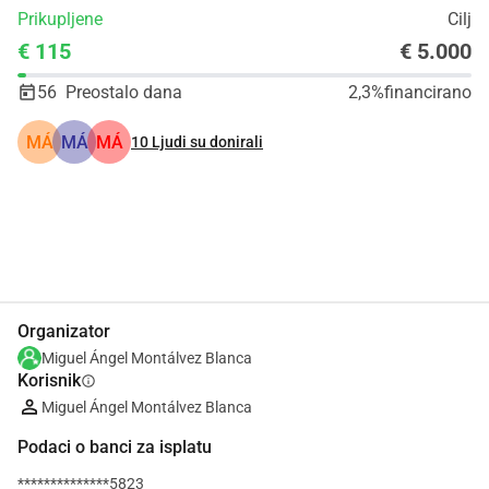
Prikupljene
Cilj
€ 115
€ 5.000
56
Preostalo dana
2,3%
financirano
MÁ
MÁ
MÁ
10
Ljudi su donirali
Udio
Donacija
Organizator
Miguel Ángel Montálvez Blanca
Korisnik
info
Miguel Ángel Montálvez Blanca
Podaci o banci za isplatu
**************5823