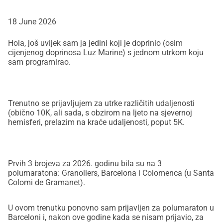
Behobia/San Sebastián i oko devet polumaratona. Također 
sam trčao dvije utrke koje su se održavale nekoliko tjedana 
18 June 2026
prije Maratona u Barceloni, zvanih Maratest (bile su verzije 
Hola, još uvijek sam ja jedini koji je doprinio (osim
od 15K i 30K [obe koje sam trčao bile su 30K]), i dva 
cijenjenog doprinosa Luz Marine) s jednom utrkom koju
maratona (oba u Barceloni): jedan 2017. i drugi ove 
sam programirao.
godine.*
*Zašto toliko godina između dva maratona? Nije bila moja 
Trenutno se prijavljujem za utrke različitih udaljenosti
odluka: nakon mog prvog maratona, pretrpio sam ozljedu 
(obično 10K, ali sada, s obzirom na ljeto na sjevernoj
ligamenta (patelarna tendinoza). Mjesecima, samo 
hemisferi, prelazim na kraće udaljenosti, poput 5K.
savijanje koljena uzrokovalo mi je stalnu bol i patnju.
Vremenom, strpljenjem, upornošću i neprocjenjivom 
Prvih 3 brojeva za 2026. godinu bila su na 3
pomoći fizioterapeuta koji me tada liječio, uspio sam to 
polumaratona: Granollers, Barcelona i Colomenca (u Santa
prevladati. Kada sam završio Maraton u Barceloni 2017., 
Colomi de Gramanet).
iako sam imao teških trenutaka zbog loše odluke s moje 
strane (koja je najvjerojatnije izazvala ozljedu koja se 
U ovom trenutku ponovno sam prijavljen za polumaraton u
Barceloni i, nakon ove godine kada se nisam prijavio, za
pojavila nekoliko dana kasnije), to sam učinio misleći na to 