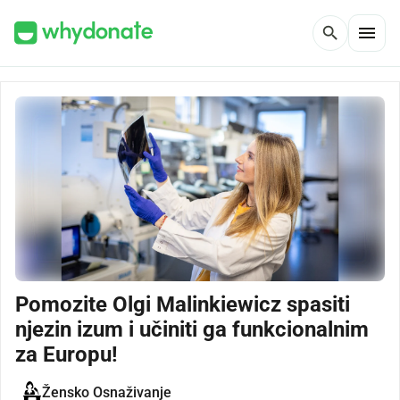
menu
search
Pomozite Olgi Malinkiewicz spasiti
njezin izum i učiniti ga funkcionalnim
za Europu!
Žensko Osnaživanje