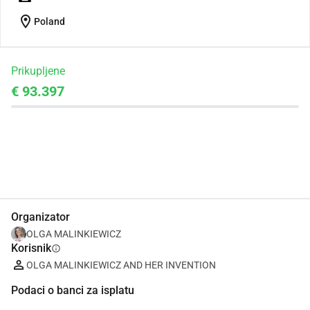
location_on
Poland
Prikupljene
€ 93.397
Udio
Donacija
Organizator
OLGA MALINKIEWICZ
Korisnik
info
OLGA MALINKIEWICZ AND HER INVENTION
Podaci o banci za isplatu