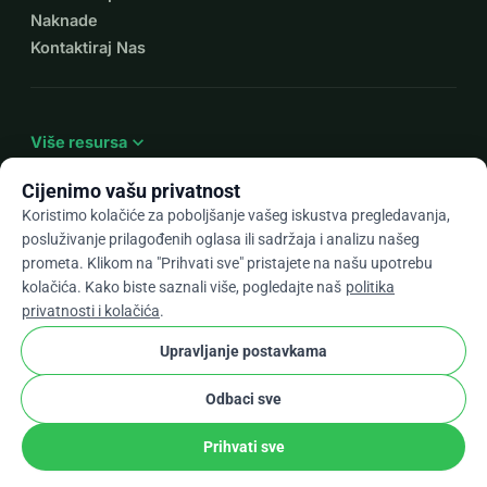
Naknade
Kontaktiraj Nas
expand_more
Više resursa
Cijenimo vašu privatnost
Koristimo kolačiće za poboljšanje vašeg iskustva pregledavanja,
posluživanje prilagođenih oglasa ili sadržaja i analizu našeg
arrow_drop_down
Hr
prometa. Klikom na "Prihvati sve" pristajete na našu upotrebu
kolačića. Kako biste saznali više, pogledajte naš
politika
★★★★★
4,9 / 5 na temelju 500+ recenzija
privatnosti i kolačića
.
Upravljanje postavkama
© 2012–2026
WhyDonate
Privatnost i kolačići
Odbaci sve
cookie
Uvjeti i odredbe
Postavke Kolačića
stripe
Napravljeno u Europi
★
Provjereni Partner
check
Prihvati sve
Udio
Donacija