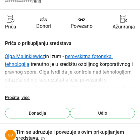
**************2803
groups
link
Donori
Povezano
Priča
Ažuriranja
Priča o prikupljanju sredstava
Olga Malinkiewicz
in izum - 
perovskitna fotonska 
tehnologija
 trenutno je u središtu ozbiljnog korporativnog i 
pravnog spora. Olga tvrdi da je kontrola nad tehnologijom 
oduzeta od nje kao rezultat akcija povezanih s 
investitorima 
Piotr Kurczewski
 (
DC24 ASI
) i 
Dawid Zieliński
(
Columbus Energy
). Izrazila je zabrinutost da bi strateške 
Pročitaj više
odluke koje donesu ovi investitori mogle na kraju riskirati 
prijenos njezine tehnologije stranim entitetima, uključujući 
Donacija
Udio
kineske partnere
.
Od svibnja 2025. godine, Olga Malinkiewicz posvetila je 
Tim se udružuje i povezuje s ovim prikupljanjem
sav svoj vrijeme i osobne uštede obrani svojih prava i 
sredstava.
info