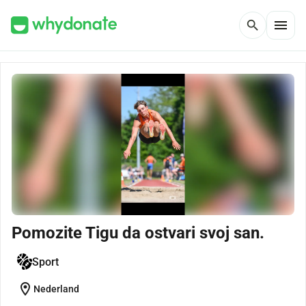
menu
search
Pomozite Tigu da ostvari svoj san.
Sport
location_on
Nederland