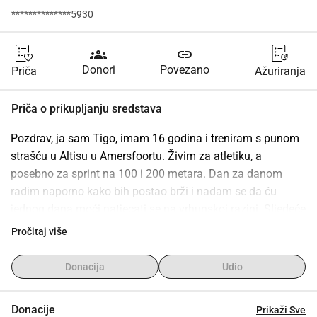
**************5930
groups
link
Donori
Povezano
Priča
Ažuriranja
Priča o prikupljanju sredstava
Pozdrav, ja sam Tigo, imam 16 godina i treniram s punom 
strašću u Altisu u Amersfoortu. Živim za atletiku, a 
posebno za sprint na 100 i 200 metara. Dan za danom 
radim naporno kako bih postao brži i nadam se da ću 
jednog dana moći natjecati se na vrhunskoj razini. Sljedeće 
godine imam ponovno trening kamp u Španjolskoj i 
Pročitaj više
natjecanja u inozemstvu na koja se nadam otići uz vašu 
pomoć. Nažalost, atletika je skup sport, stoga se nadam da 
Donacija
Udio
ću uz vašu pomoć moći ostvariti svoje snove. Na ovoj 
stranici možete također prilagoditi iznos od whydonate, 
Donacije
Prikaži Sve
doprinos koji je za njih, na manji, pa čak i 0. Tako da su ti 