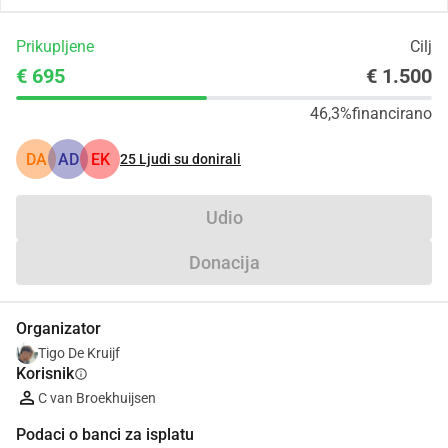
Prikupljene
Cilj
€ 695
€ 1.500
46,3%
financirano
DA
AD
EK
25
Ljudi su donirali
Udio
Donacija
Organizator
Tigo De Kruijf
Korisnik
info
C van Broekhuijsen
Podaci o banci za isplatu