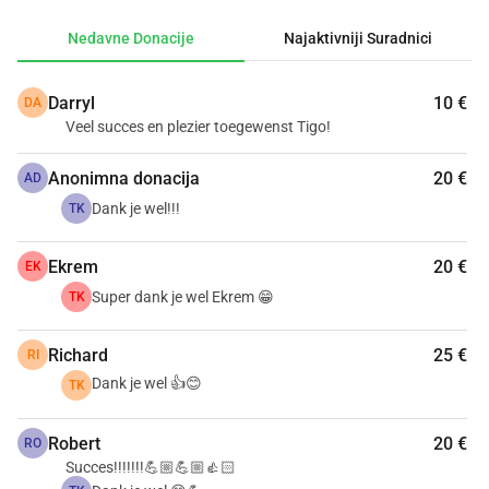
troškovi otklonjeni. Unaprijed hvala! A za ljude s vlastitim 
Nedavne Donacije
Najaktivniji Suradnici
tvrtkama, to je odbitno od poreza.
Darryl
10 €
DA
Veel succes en plezier toegewenst Tigo!
Anonimna donacija
20 €
AD
Dank je wel!!!
TK
Ekrem
20 €
EK
Super dank je wel Ekrem 😁
TK
Richard
25 €
RI
Dank je wel 👍😊
TK
Robert
20 €
RO
Succes!!!!!!!💪🏼💪🏼👍🏻