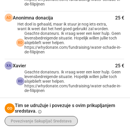
događa, slobodno se javite.
de-filipijnen
Znam da svi imamo svoje brige. No, ako možete nešto 
odvojiti, to bi bila ogromna podrška za Wendhell, a i za nas.
Anonimna donacija
25 €
AD
Het doel is gehaald, maar ik stuur je nog iets extra,
want ik weet dat het heel goed gebruikt zal worden.
Hvala na čitanju,
Geachte donateurs. Ik vraag weer een keer hulp. Geen
Rens i Marjan Duijsens
levensbedreigende situatie. Hopelijk willen jullie toch
alsjeblieft weer helpen.
RD
https://whydonate.com/fundraising/water-schade-in-
  Više informacija, fotografija i bolničkih dokumenata 
de-filipijnen
možete pronaći ovdje:
Xavier
25 €
Engleski: 
XA
Geachte donateurs. Ik vraag weer een keer hulp. Geen
https://docs.google.com/document/d/1ghq9YSbRJoX0Xd
levensbedreigende situatie. Hopelijk willen jullie toch
wpwa-VYty-sw0-LPioGdtJRa3KM70
alsjeblieft weer helpen.
RD
https://whydonate.com/fundraising/water-schade-in-
Nizozemski: 
de-filipijnen
https://docs.google.com/document/d/1IOqMb37V6ZLTr4l
oPhdcccSTYiFoSF_u_qlCmmiMQHM
Tim se udružuje i povezuje s ovim prikupljanjem
sredstava.
info
Povezivanje Sakupljač Sredstava