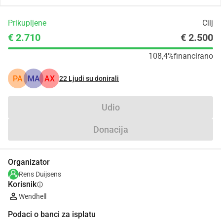
Prikupljene
Cilj
€ 2.710
€ 2.500
108,4%
financirano
PA
MA
AX
22
Ljudi su donirali
Udio
Donacija
Organizator
Rens Duijsens
Korisnik
info
Wendhell
Podaci o banci za isplatu