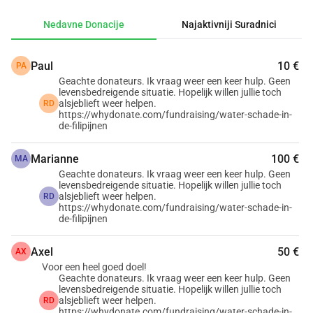
doživljavamo kao dio naše obitelji. 
Nedavne Donacije
Najaktivniji Suradnici
Nedavno je njihova 12-godišnja kćer, Wendhell, ozbiljno 
oboljela od denga groznice. Imala je visoku temperaturu, 
Paul
10 €
PA
jake glavobolje i probavne smetnje tjednima. Na kraju je 
Geachte donateurs. Ik vraag weer een keer hulp. Geen
hitno morala biti primljena u bolnicu. Tamo je nekoliko 
levensbedreigende situatie. Hopelijk willen jullie toch
dana doslovno bila na rubu života i smrti. 
alsjeblieft weer helpen.
RD
https://whydonate.com/fundraising/water-schade-in-
Srećom, sada je ponovno kod kuće, ali je još uvijek 
de-filipijnen
izuzetno oslabljena. Ustvari, trebala je dužu njegu, ali 
financijska situacija to jednostavno nije dopuštala.
Marianne
100 €
MA
Geachte donateurs. Ik vraag weer een keer hulp. Geen
levensbedreigende situatie. Hopelijk willen jullie toch
Do sada su moja supruga i ja snosili sve troškove putem 
alsjeblieft weer helpen.
RD
https://whydonate.com/fundraising/water-schade-in-
ušteđevine, IKB-a i prodaje godišnjih odmora ali sada su 
de-filipijnen
bolnički računi postali previsoki da bismo to mogli sami 
podnijeti.
Axel
50 €
AX
Zato ovaj poziv. Ne iz obaveze već iz nade.
Voor een heel goed doel!
Ako možete i želite pridonijeti, bili bismo jako zahvalni. A 
Geachte donateurs. Ik vraag weer een keer hulp. Geen
levensbedreigende situatie. Hopelijk willen jullie toch
ako imate pitanja ili želite znati tko su ti ljudi i što se točno 
alsjeblieft weer helpen.
RD
https://whydonate.com/fundraising/water-schade-in-