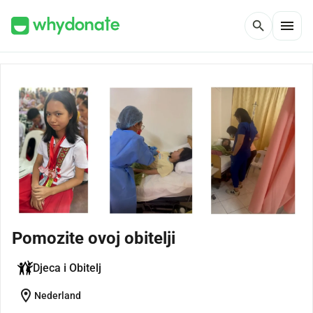
menu
search
Pomozite ovoj obitelji
Djeca i Obitelj
location_on
Nederland