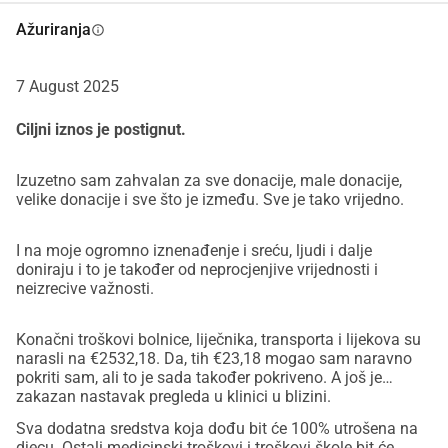
Ažuriranja
info
7 August 2025
Ciljni iznos je postignut.
Izuzetno sam zahvalan za sve donacije, male donacije,
velike donacije i sve što je između. Sve je tako vrijedno.
I na moje ogromno iznenađenje i sreću, ljudi i dalje
doniraju i to je također od neprocjenjive vrijednosti i
neizrecive važnosti.
Konačni troškovi bolnice, liječnika, transporta i lijekova su
narasli na €2532,18. Da, tih €23,18 mogao sam naravno
pokriti sam, ali to je sada također pokriveno. A još je
zakazan nastavak pregleda u klinici u blizini.
Sva dodatna sredstva koja dođu bit će 100% utrošena na
djecu. Ostali medicinski troškovi i troškovi škole bit će