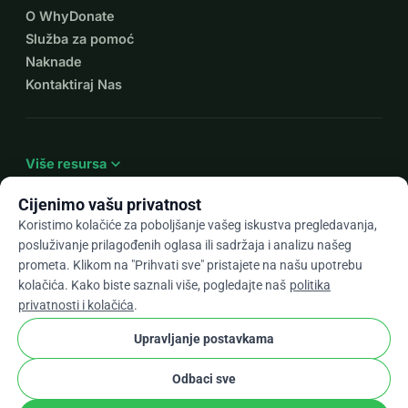
O WhyDonate
Služba za pomoć
Naknade
Kontaktiraj Nas
expand_more
Više resursa
Cijenimo vašu privatnost
Koristimo kolačiće za poboljšanje vašeg iskustva pregledavanja,
posluživanje prilagođenih oglasa ili sadržaja i analizu našeg
arrow_drop_down
Hr
prometa. Klikom na "Prihvati sve" pristajete na našu upotrebu
kolačića. Kako biste saznali više, pogledajte naš
politika
★★★★★
4,9 / 5 na temelju 500+ recenzija
privatnosti i kolačića
.
Upravljanje postavkama
© 2012–2026
WhyDonate
Privatnost i kolačići
Odbaci sve
cookie
Uvjeti i odredbe
Postavke Kolačića