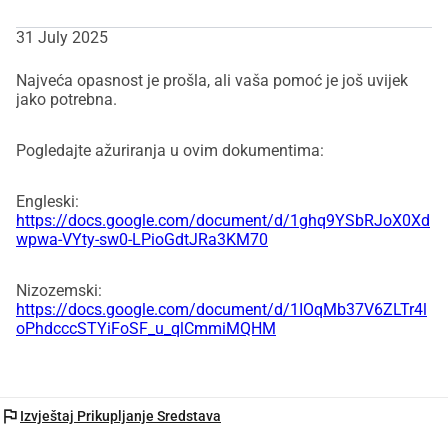
31 July 2025
Najveća opasnost je prošla, ali vaša pomoć je još uvijek
jako potrebna.
Pogledajte ažuriranja u ovim dokumentima:
Engleski:
https://docs.google.com/document/d/1ghq9YSbRJoX0Xd
wpwa-VYty-sw0-LPioGdtJRa3KM70
Nizozemski:
https://docs.google.com/document/d/1IOqMb37V6ZLTr4l
oPhdcccSTYiFoSF_u_qlCmmiMQHM
flag
Izvještaj Prikupljanje Sredstava