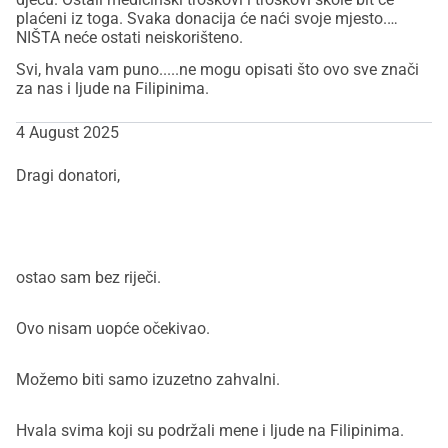
plaćeni iz toga. Svaka donacija će naći svoje mjesto.
NIŠTA neće ostati neiskorišteno.
Svi, hvala vam puno.....ne mogu opisati što ovo sve znači
za nas i ljude na Filipinima.
4 August 2025
Dragi donatori,
ostao sam bez riječi.
Ovo nisam uopće očekivao.
Možemo biti samo izuzetno zahvalni.
Hvala svima koji su podržali mene i ljude na Filipinima.