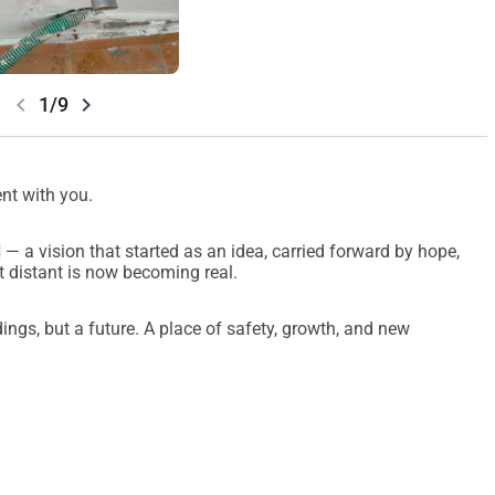
chevron_left
chevron_right
1/9
nt with you.
d
— a vision that started as an idea, carried forward by hope,
t distant is now becoming real.
dings, but a future. A place of safety, growth, and new