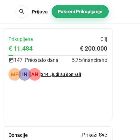
search
Prijava
Pokreni Prikupljanje
Prikupljene
Cilj
€ 11.484
€ 200.000
147
Preostalo dana
5,7%
financirano
ME
IN
AN
344
Ljudi su donirali
Udio
Donacija
Prikaži Sve
Donacije