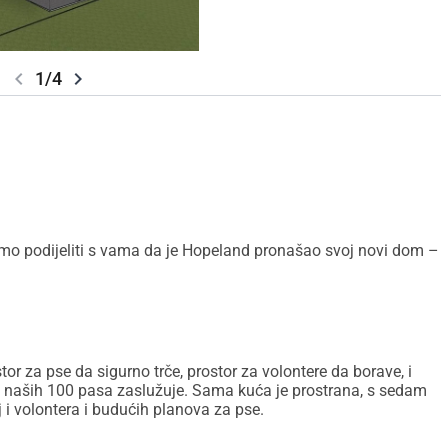
chevron_left
chevron_right
1/4
mo podijeliti s vama da je Hopeland pronašao svoj novi dom –
r za pse da sigurno trče, prostor za volontere da borave, i
je naših 100 pasa zaslužuje. Sama kuća je prostrana, s sedam
 i volontera i budućih planova za pse.