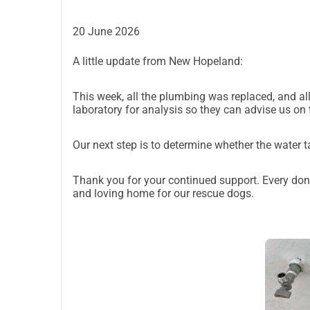
Doprinosom samo nekoliko eura svaki od nas, mož
20 June 2026
nade i magije za Hopeland, osiguravajući da ovo 
A little update from New Hopeland:
pomoć. Molimo vas, donirajte koliko možete i proš
This week, all the plumbing was replaced, and all
laboratory for analysis so they can advise us on th
Our next step is to determine whether the water t
Thank you for your continued support. Every dona
and loving home for our rescue dogs.