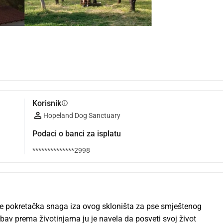
Korisnik
info
Hopeland Dog Sanctuary
Podaci o banci za isplatu
**************2998
e pokretačka snaga iza ovog skloništa za pse smještenog 
ubav prema životinjama ju je navela da posveti svoj život 