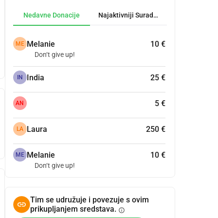
Nedavne Donacije
Najaktivniji Suradnici
Melanie
10 €
ME
Don‘t give up!
India
25 €
IN
5 €
AN
Laura
250 €
LA
Melanie
10 €
ME
Don‘t give up!
Tim se udružuje i povezuje s ovim
prikupljanjem sredstava.
info