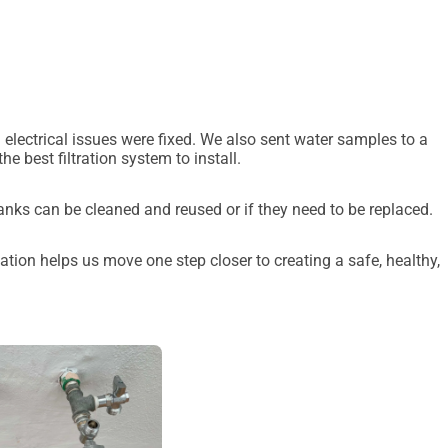
emo zajedno ostvariti značajan utjecaj. Budimo svjetionik 
sklonište ostane sigurna luka za pse kojima je potrebna 
irite riječ. Zajedno, doista možemo napraviti razliku.
 electrical issues were fixed. We also sent water samples to a
e best filtration system to install.
anks can be cleaned and reused or if they need to be replaced.
tion helps us move one step closer to creating a safe, healthy,