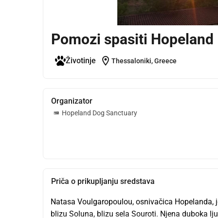
Pomozi spasiti Hopeland
location_on
Životinje
Thessaloniki, Greece
Organizator
Hopeland Dog Sanctuary
Priča o prikupljanju sredstava
Natasa Voulgaropoulou, osnivačica Hopelanda, j
blizu Soluna, blizu sela Souroti. Njena duboka lj