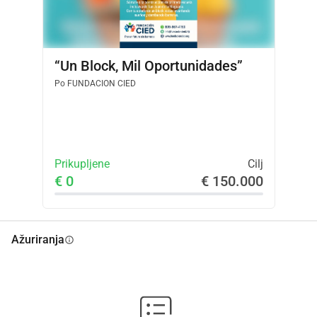
“Un Block, Mil Oportunidades”
Po
FUNDACION CIED
Prikupljene
Cilj
€ 0
€ 150.000
Ažuriranja
info