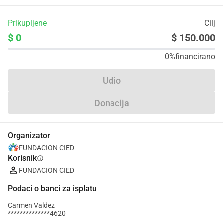
Prikupljene
Cilj
$ 0
$ 150.000
0%
financirano
Udio
Donacija
Organizator
FUNDACION CIED
Korisnik
info
FUNDACION CIED
Podaci o banci za isplatu
Carmen Valdez
**************4620