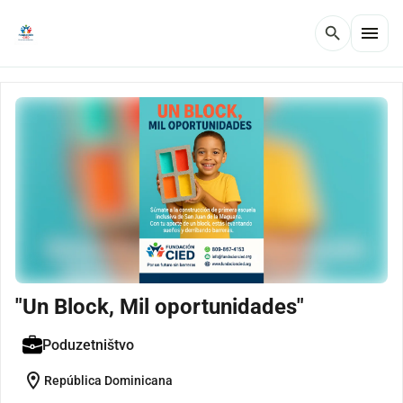
menu
search
"Un Block, Mil oportunidades"
Poduzetništvo
location_on
República Dominicana