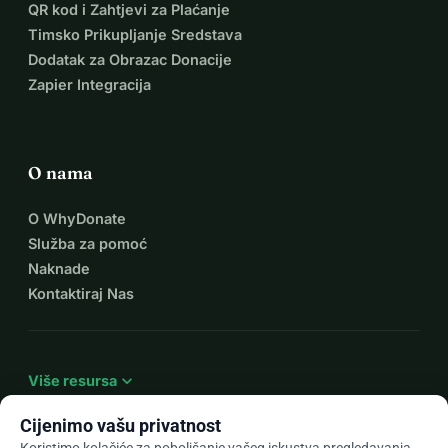
QR kod i Zahtjevi za Plaćanje
Timsko Prikupljanje Sredstava
Dodatak za Obrazac Donacije
Zapier Integracija
O nama
O WhyDonate
Služba za pomoć
Naknade
Kontaktiraj Nas
expand_more
Više resursa
Cijenimo vašu privatnost