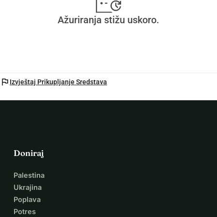
Ažuriranja stižu uskoro.
flag
Izvještaj Prikupljanje Sredstava
Doniraj
Palestina
Ukrajina
Poplava
Potres