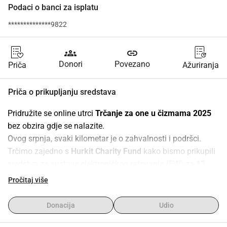
Podaci o banci za isplatu
**************9822
groups
link
Donori
Povezano
Priča
Ažuriranja
Priča o prikupljanju sredstava
Pridružite se online utrci 
Trčanje za one u čizmama 2025
bez obzira gdje se nalazite.
Ovog srpnja, svaki kilometar je o zahvalnosti i podršci.
Trčimo zajedno s 
Hurkit Charity Fund
 kako bismo prikupili 
sredstva za sustave elektroničkog ratovanja (EW) za 
13. 
brigadu Nacionalne garde Ukrajine Khartia 
 opremu koja 
Pročitaj više
spašava živote svaki dan onemogućujući neprijateljske 
dronove.
Donacija
Udio
Minimalna donacija je
 £20
.