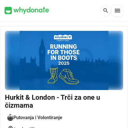
menu
search
Hurkit & London - Trči za one u
čizmama
Putovanja i Volontiranje