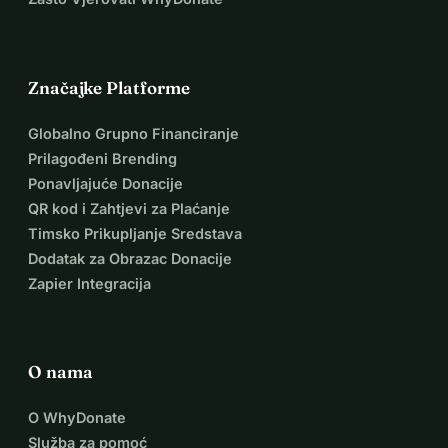
Značajke Platforme
Globalno Grupno Financiranje
Prilagođeni Brending
Ponavljajuće Donacije
QR kod i Zahtjevi za Plaćanje
Timsko Prikupljanje Sredstava
Dodatak za Obrazac Donacije
Zapier Integracija
O nama
O WhyDonate
Služba za pomoć