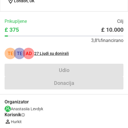
location_on
London, UK
Prikupljene
Cilj
£ 375
£ 10.000
3,8%
financirano
TE
TE
AD
27
Ljudi su donirali
Udio
Donacija
Organizator
Anastasiia Levdyk
Korisnik
info
Hurkit