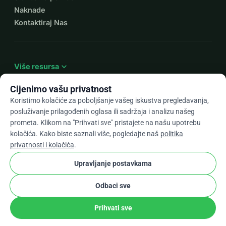
Naknade
Kontaktiraj Nas
expand_more
Više resursa
Cijenimo vašu privatnost
Koristimo kolačiće za poboljšanje vašeg iskustva pregledavanja,
posluživanje prilagođenih oglasa ili sadržaja i analizu našeg
arrow_drop_down
Hr
prometa. Klikom na "Prihvati sve" pristajete na našu upotrebu
kolačića. Kako biste saznali više, pogledajte naš
politika
★★★★★
4,9 / 5 na temelju 500+ recenzija
privatnosti i kolačića
.
Upravljanje postavkama
© 2012–2026
WhyDonate
Privatnost i kolačići
Odbaci sve
cookie
Uvjeti i odredbe
Postavke Kolačića
stripe
Napravljeno u Europi
★
Provjereni Partner
check
Prihvati sve
Udio
Donacija