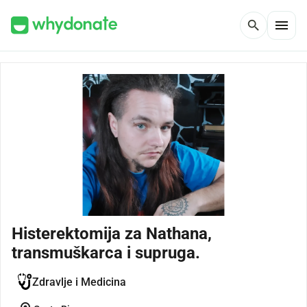
menu
search
Histerektomija za Nathana,
transmuškarca i supruga.
Zdravlje i Medicina