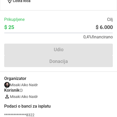
location_on
Costa Rica
Prikupljene
Cilj
$ 25
$ 6.000
0,4%
financirano
Udio
Donacija
Organizator
Misaki Aiko Naidr
Korisnik
info
Misaki Aiko Naidr
Podaci o banci za isplatu
**************8322