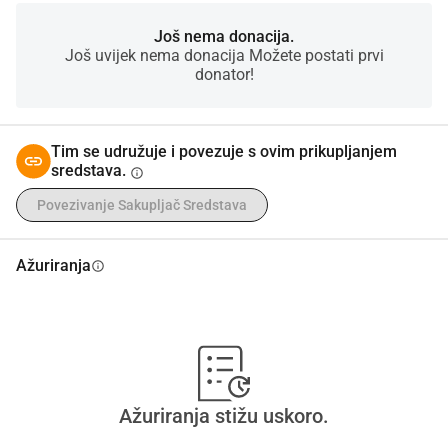
pitanjem mačaka. Sve bolje jedu i to me jako raduje. Mlađi 
brzo rastu i nadam se da će uskoro biti udomljeni. Hvala na 
Još nema donacija.
Još uvijek nema donacija Možete postati prvi
svemu.
donator!
Tim se udružuje i povezuje s ovim prikupljanjem
sredstava.
info
Povezivanje Sakupljač Sredstava
Ažuriranja
info
Ažuriranja stižu uskoro.