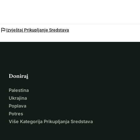
flag
Izvještaj Prikupljanje Sredstava
Doniraj
Palestina
Ukrajina
Poplava
Potres
Više Kategorija Prikupljanja Sredstava