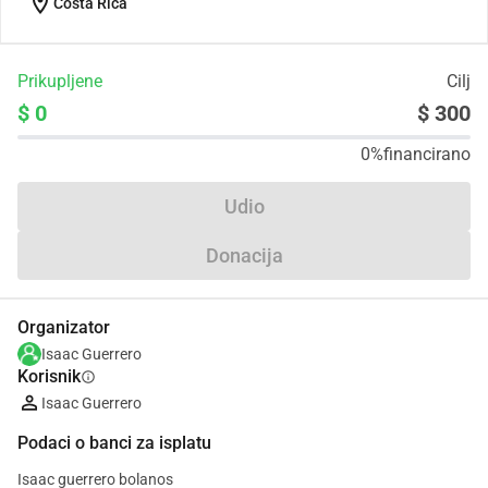
location_on
Costa Rica
Prikupljene
Cilj
$ 0
$ 300
0%
financirano
Udio
Donacija
Organizator
Isaac Guerrero
Korisnik
info
Isaac Guerrero
Podaci o banci za isplatu
Isaac guerrero bolanos