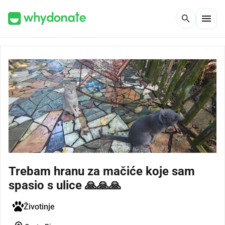
menu
search
Trebam hranu za mačiće koje sam
spasio s ulice 🙏🙏🙏
Životinje