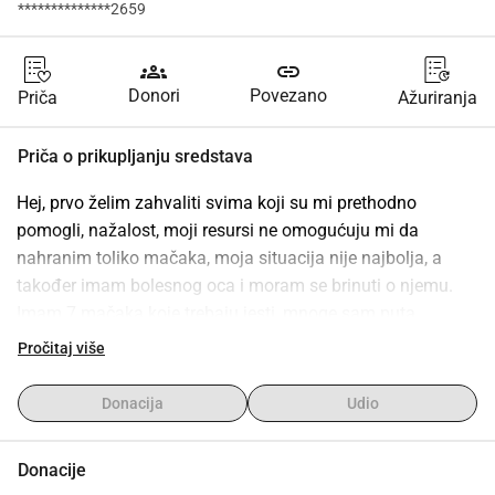
**************2659
groups
link
Donori
Povezano
Priča
Ažuriranja
Priča o prikupljanju sredstava
Hej, prvo želim zahvaliti svima koji su mi prethodno 
pomogli, nažalost, moji resursi ne omogućuju mi da 
nahranim toliko mačaka, moja situacija nije najbolja, a 
također imam bolesnog oca i moram se brinuti o njemu. 
Imam 7 mačaka koje trebaju jesti, mnoge sam puta 
oduzela kruh iz usta da bih ih nahranila, teško je. Nadam 
Pročitaj više
se da ću moći dati neke na udomljavanje, a ostale 
kastrirati. Mislim da je briga o mačkama blagoslov za cijeli 
Donacija
Udio
život, prije ili kasnije, baš kao i pomaganje njima. Hvala 
svima.
Donacije
Hvala svima koji su mi na bilo koji način pomogli s 