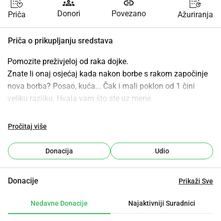
groups
link
Donori
Povezano
Priča
Ažuriranja
Priča o prikupljanju sredstava
Pomozite preživjeloj od raka dojke.
Znate li onaj osjećaj kada nakon borbe s rakom započinje 
nova borba? Posao, kuća... Čak i mali poklon od 1 čini 
veliku razliku. Hvala vam što ste uz mene.
Pročitaj više
Donacija
Udio
Donacije
Prikaži Sve
Nedavne Donacije
Najaktivniji Suradnici