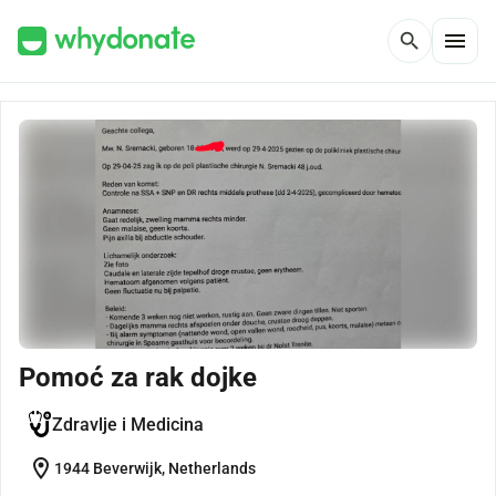
menu
search
Pomoć za rak dojke
Zdravlje i Medicina
location_on
1944 Beverwijk, Netherlands