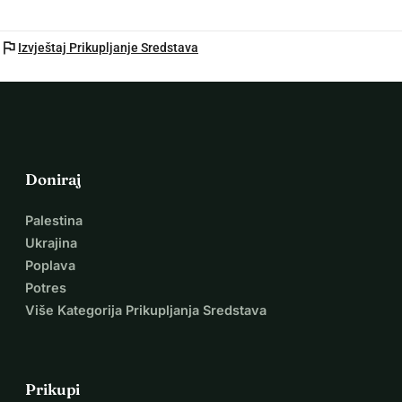
flag
Izvještaj Prikupljanje Sredstava
Doniraj
Palestina
Ukrajina
Poplava
Potres
Više Kategorija Prikupljanja Sredstava
Prikupi