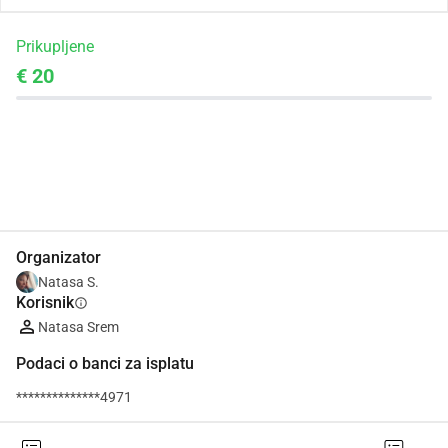
Prikupljene
€ 20
Udio
Donacija
Organizator
Natasa S.
Korisnik
info
Natasa Srem
Podaci o banci za isplatu
**************4971