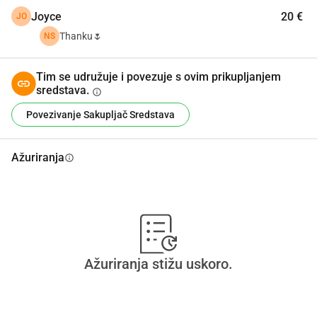
Joyce
20 €
JO
Thanku🌷
NS
Tim se udružuje i povezuje s ovim prikupljanjem
sredstava.
info
Povezivanje Sakupljač Sredstava
Ažuriranja
info
Ažuriranja stižu uskoro.