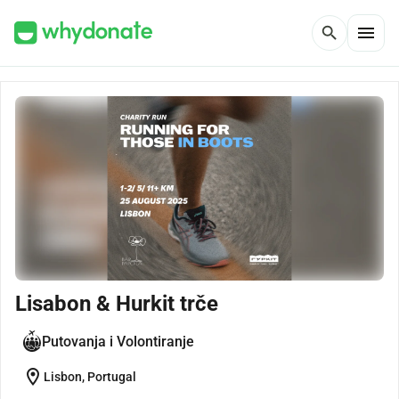
menu
search
Lisabon & Hurkit trče
Putovanja i Volontiranje
location_on
Lisbon, Portugal