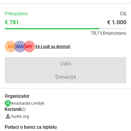
Prikupljene
Cilj
€ 781
€ 1.000
78,1%
financirano
AD
MA
MY
54
Ljudi su donirali
Udio
Donacija
Organizator
Anastasiia Levdyk
Korisnik
info
hurkit.org
Podaci o banci za isplatu