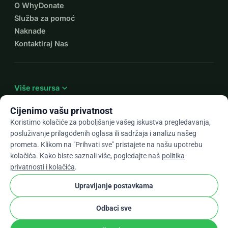
O WhyDonate
Služba za pomoć
Naknade
Kontaktiraj Nas
expand_more
Više resursa
Cijenimo vašu privatnost
Koristimo kolačiće za poboljšanje vašeg iskustva pregledavanja,
posluživanje prilagođenih oglasa ili sadržaja i analizu našeg
arrow_drop_down
Hr
prometa. Klikom na "Prihvati sve" pristajete na našu upotrebu
kolačića. Kako biste saznali više, pogledajte naš
politika
★★★★★
4,9 / 5 na temelju 500+ recenzija
privatnosti i kolačića
.
Upravljanje postavkama
© 2012–2026
WhyDonate
Privatnost i kolačići
Odbaci sve
cookie
Uvjeti i odredbe
Postavke Kolačića