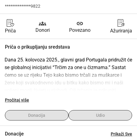
**************9822
groups
link
Donori
Povezano
Priča
Ažuriranja
Priča o prikupljanju sredstava
Dana 25. kolovoza 2025., glavni grad Portugala pridružit će 
se globalnoj inicijativi “Trčim za one u čizmama.” Sastat 
ćemo se uz rijeku Tejo kako bismo trčali za muškarce i 
žene koji svakodnevno idu u bitku kako bismo mi i naši 
voljeni mogli živjeti u slobodi. Cilj trčanja je prikupiti 
sredstva za robotske sustave na tlu koji pomažu u 
Pročitaj više
evakuaciji ranjenih.
💙 Zašto sudjelovati i donirati?
Donacija
Udio
• 
Robotski sustavi koje financiramo odlaze gdje ljudi ne 
mogu
 — pomažući u evakuaciji ranjenih vojnika iz 
Donacije
Prikaži Sve
najopasnijih područja i dajući im šansu za preživljavanje.