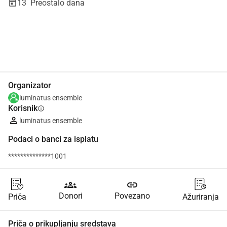
13
Preostalo dana
Udio
Donacija
Organizator
luminatus ensemble
Korisnik
info
luminatus ensemble
Podaci o banci za isplatu
**************1001
groups
link
Donori
Povezano
Priča
Ažuriranja
Priča o prikupljanju sredstava