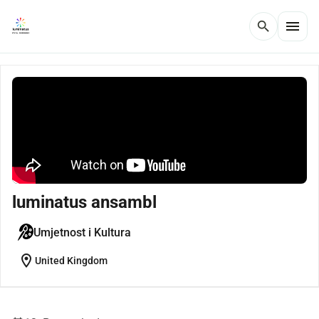
menu
search
luminatus ansambl
Umjetnost i Kultura
location_on
United Kingdom