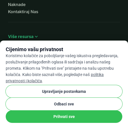
Naknade
Kontaktiraj Nas
expand_more
Više resursa
Cijenimo vašu privatnost
Koristimo kolačiće za poboljšanje vašeg iskustva pregledavanja,
posluživanje prilagođenih oglasa ili sadržaja i analizu našeg
arrow_drop_down
Hr
prometa. Klikom na "Prihvati sve" pristajete na našu upotrebu
kolačića. Kako biste saznali više, pogledajte naš
politika
★★★★★
4,9 / 5 na temelju 500+ recenzija
privatnosti i kolačića
.
Upravljanje postavkama
© 2012–2026
WhyDonate
Privatnost i kolačići
Odbaci sve
cookie
Uvjeti i odredbe
Postavke Kolačića
stripe
Napravljeno u Europi
★
Provjereni Partner
check
Prihvati sve
Udio
Donacija