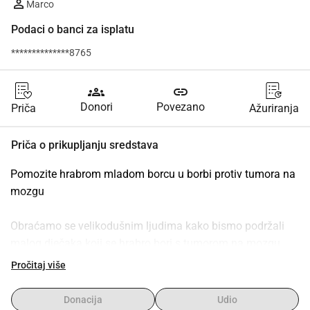
Marco
Podaci o banci za isplatu
**************8765
groups
link
Donori
Povezano
Priča
Ažuriranja
Priča o prikupljanju sredstava
Pomozite hrabrom mladom borcu u borbi protiv tumora na 
mozgu
Obraćamo se velikodušnim ljudima kako bismo podržali 
malog dječaka koji se hrabro bori s tumorom na mozgu. 
Ovo dijete, puno potencijala i snova, trenutno prolazi kroz 
Pročitaj više
intenzivnu terapiju. Putovanje je fizički, emocionalno i 
financijski preopterećujuće za obitelj.
Donacija
Udio