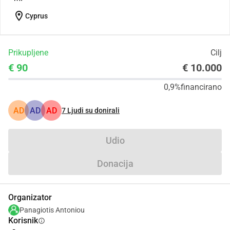
location_on
Cyprus
Prikupljene
Cilj
€ 90
€ 10.000
0,9%
financirano
AD
AD
AD
7
Ljudi su donirali
Udio
Donacija
Organizator
Panagiotis Antoniou
Korisnik
info