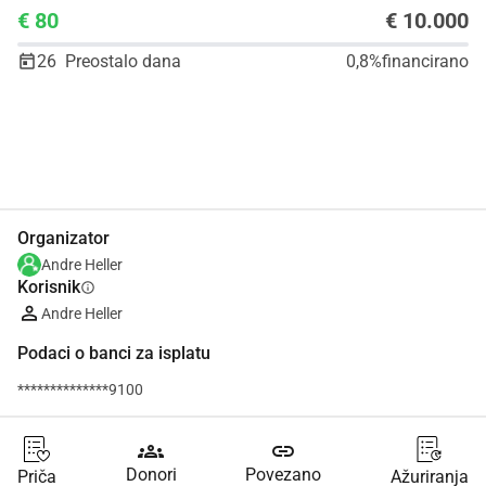
€ 80
€ 10.000
26
Preostalo dana
0,8%
financirano
Udio
Donacija
Organizator
Andre Heller
Korisnik
info
Andre Heller
Podaci o banci za isplatu
**************9100
groups
link
Donori
Povezano
Priča
Ažuriranja