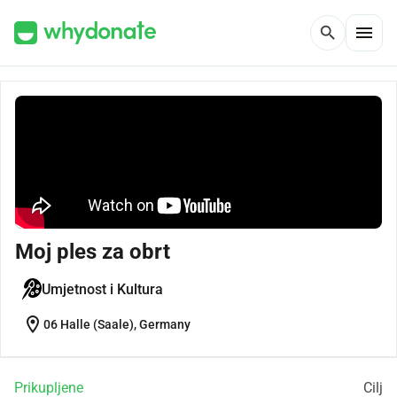
menu
search
Moj ples za obrt
Umjetnost i Kultura
location_on
06 Halle (Saale), Germany
Prikupljene
Cilj