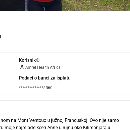
s
Korisnik
info
Amref Health Africa
Podaci o banci za isplatu
**************5560
Annom na Mont Ventoux u južnoj Francuskoj. Ovo nije samo 
uru moje najmlađe kćeri Anne u rujnu oko Kilimanjara u 