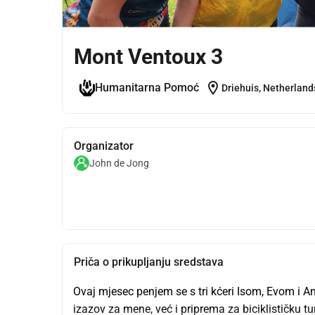
Mont Ventoux 3
location_on
Humanitarna Pomoć
Driehuis, Netherland
Organizator
John de Jong
Priča o prikupljanju sredstava
Ovaj mjesec penjem se s tri kćeri Isom, Evom i 
izazov za mene, već i priprema za biciklističku t