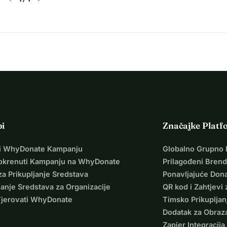
pi
Značajke Platf
i WhyDonate Kampanju
Globalno Grupno 
okrenuti Kampanju na WhyDonate
Prilagođeni Brend
za Prikupljanje Sredstava
Ponavljajuće Dona
janje Sredstava za Organizacije
QR kod i Zahtjevi 
Vjerovati WhyDonate
Timsko Prikupljan
Dodatak za Obraz
Zapier Integracija