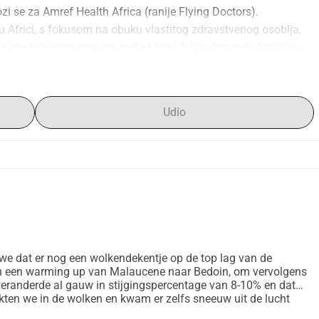
i se za Amref Health Africa (ranije Flying Doctors). 
u Africi, s fokusom na obuku vlastitog zdravstvenog osoblja, 
ajete, ponosan sam na svoje kćeri i želim dati svoj doprinos. 
acija je dobrodošla. Mont Ventoux je visok 1910 metara, a 
em dva puta osvojiti. Koliko bi fantastično bilo kada biste 
Udio
we dat er nog een wolkendekentje op de top lag van de
en een warming up van Malaucene naar Bedoin, om vervolgens
veranderde al gauw in stijgingspercentage van 8-10% en dat
aakten we in de wolken en kwam er zelfs sneeuw uit de lucht
eter en een nog veel koudere afdaling. We hebben aan het eind