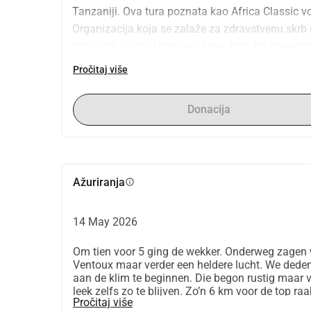
Tanzaniji. Ova tura poznata kao Africa Classic voz
Organizacija koja se zalaže za zdravstvenu skrb 
čistu pitku vodu i (ranjive) žene. Kao što me pozn
Za to mi je vaša pomoć jako potrebna. Svaka don
Pročitaj više
uspon je dug oko 21 km, nadamo se da ćemo ga bar
podržali svaku visinsku metru.
Donacija
Ažuriranja
info
14 May 2026
Om tien voor 5 ging de wekker. Onderweg zagen 
Ventoux maar verder een heldere lucht. We ded
aan de klim te beginnen. Die begon rustig maar 
leek zelfs zo te blijven. Zo’n 6 km voor de top r
Pročitaj više
vallen. Het was een ijzig koude finish op 1910 m