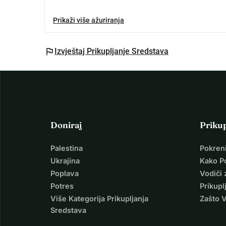
Prikaži više ažuriranja
flag
Izvještaj Prikupljanje Sredstava
Doniraj
Priku
Palestina
Pokren
Ukrajina
Kako P
Poplava
Vodiči 
Potres
Prikupl
Više Kategorija Prikupljanja
Zašto 
Sredstava