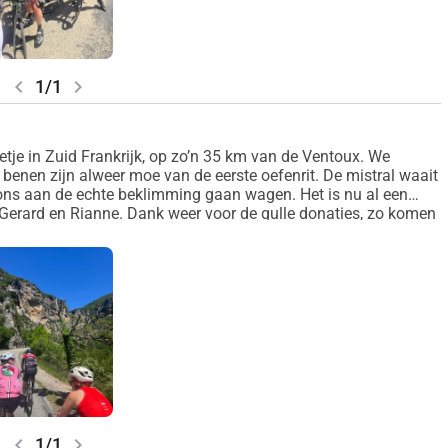
chevron_left
chevron_right
1/1
nnetje in Zuid Frankrijk, op zo’n 35 km van de Ventoux. We
 benen zijn alweer moe van de eerste oefenrit. De mistral waait
ons aan de echte beklimming gaan wagen. Het is nu al een
n Gerard en Rianne. Dank weer voor de gulle donaties, zo komen
chevron_left
chevron_right
1/1