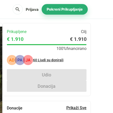
search
Prijava
Pokreni Prikupljanje
Prikupljene
Cilj
€ 1.910
€ 1.910
100%
financirano
AD
PA
JA
60
Ljudi su donirali
Udio
Donacija
Prikaži Sve
Donacije