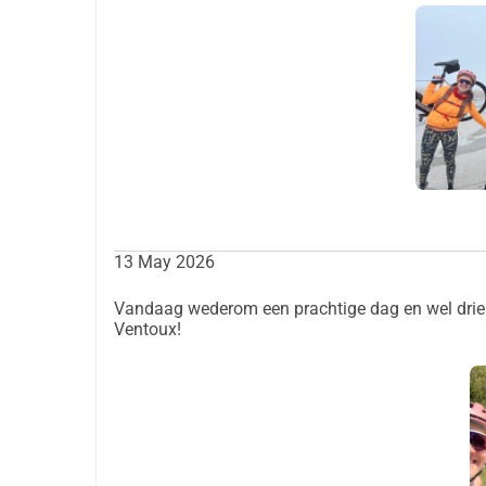
onze vingers geteld, gelukkig nog 10. Eenmaal 
gewaagd vanaf Malaucene waar ze helaas werden
niet aan de sneeuw wilden wagen. Het weer zat 
zeker met alle prachtige colletjes!
13 May 2026
Vandaag wederom een prachtige dag en wel drie 
Ventoux!