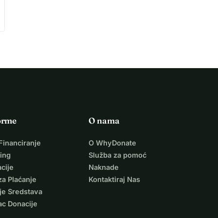
orme
O nama
Financiranje
O WhyDonate
ing
Služba za pomoć
cije
Naknade
za Plaćanje
Kontaktiraj Nas
je Sredstava
ac Donacije