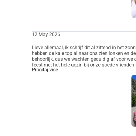
12 May 2026
Lieve allemaal, ik schrijf dit al zittend in het zo
hebben de kale top al naar ons zien lonken en de
behoorlijk, dus we wachten geduldig af voor we 
feest met het hele gezin bij onze goede vriende
Pročitaj više
we steeds dichter bij ons doel!