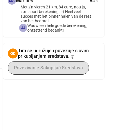
Marloes
84 €
MA
Met z'n vieren 21 km, 84 euro, nou ja,
zo'n soort berekening. :-) Heel veel
succes met het binnenhalen van de rest
van het bedrag!
Wauw een hele goede berekening,
JJ
ontzettend bedankt!
Tim se udružuje i povezuje s ovim
prikupljanjem sredstava.
info
Povezivanje Sakupljač Sredstava