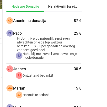
Nedavne Donacije
Najaktivniji Suradnici
Anonimna donacija
87 €
AD
Paco
25 €
PA
Hi John, ik wou natuurlijk eerst even
afwachten of je de top wel zou
bereiken.... ;). Super gedaan en ook nog
voor een goed doel!
Haha blij met zoveel vertrouwen en je
JJ
mooie donatie!
Jannes
30 €
JA
Ontzettend bedankt!
JJ
Marian
15 €
MA
Hartstikke bedankt!
JJ