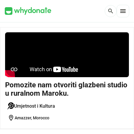
menu
search
Pomozite nam otvoriti glazbeni studio
u ruralnom Maroku.
Umjetnost i Kultura
location_on
Amazzer, Morocco