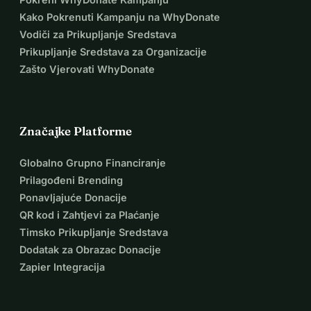
- kondenzatorski mikrofon 
Kako Pokrenuti Kampanju na WhyDonate
- mikrofon dobre kvalitete 
Vodiči za Prikupljanje Sredstava
- 2x stalci za mikrofone
Prikupljanje Sredstava za Organizacije
- set XLR i jack kabela 
Zašto Vjerovati WhyDonate
- pojačalo za gitaru
Značajke Platforme
Globalno Grupno Financiranje
Prilagođeni Brending
Ponavljajuće Donacije
QR kod i Zahtjevi za Plaćanje
Timsko Prikupljanje Sredstava
Dodatak za Obrazac Donacije
Zapier Integracija