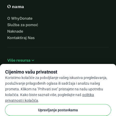
O nama
O WhyDonate
Služba za pomoć
Naknade
Kontaktiraj Nas
expand_more
Više resursa
Cijenimo vašu privatnost
Koristimo kolačiće za poboljšanje vašeg iskustva pregledavanja,
posluživanje prilagođenih oglasa ili sadržaja i analizu našeg
arrow_drop_down
Hr
prometa. Klikom na "Prihvati sve" pristajete na našu upotrebu
kolačića. Kako biste saznali više, pogledajte naš
politika
★★★★★
4,9 / 5 na temelju 500+ recenzija
privatnosti i kolačića
.
Upravljanje postavkama