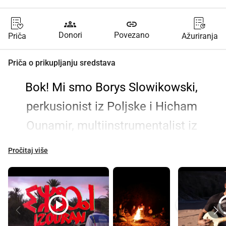
groups
link
Donori
Povezano
Priča
Ažuriranja
Priča o prikupljanju sredstava
Bok! Mi smo Borys Slowikowski, 
perkusionist iz Poljske i Hicham 
Ounamir, multiinstrumentalist iz 
Maroka.
Pročitaj više
Naš cilj je zajedno izgraditi glazbeni 
studio u Hichamovom selu, donoseći 
play_circle
play_circle
play
nove ideje i mogućnosti za ruralna 
područja u Maroku. Ljubazno vas 