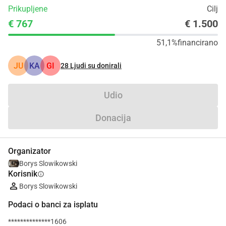
Prikupljene
Cilj
€ 767
€ 1.500
51,1%
financirano
JU
KA
GI
28
Ljudi su donirali
Udio
Donacija
Organizator
Borys Slowikowski
Korisnik
info
Borys Slowikowski
Podaci o banci za isplatu
**************1606