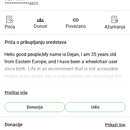
**************4835
groups
link
Donori
Povezano
Priča
Ažuriranja
Priča o prikupljanju sredstava
Hello good people,My name is Dejan, I am 35 years old 
from Eastern Europe, and I have been a wheelchair user 
since birth. Life in an environment that is not accessible 
makes every single day a major battle.I am launching this 
campaign because I refuse to give up, but I need your hand 
to move forward. Your small donation will directly help me 
Pročitaj više
to achieve:Better Mobility: Upgrading my wheelchair and 
equipment for daily movement.
Donacija
Udio
Accessible Living: Adjusting my living space so I can 
navigate without barriers.
Donacije
Prikaži Sve
Basic Dignity: Overcoming the limitations that financial 