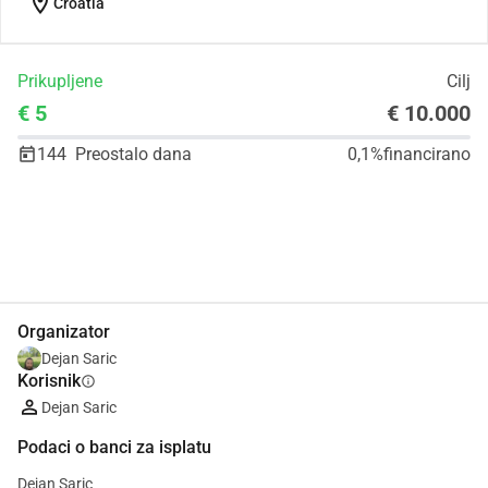
location_on
Croatia
Prikupljene
Cilj
€ 5
€ 10.000
144
Preostalo dana
0,1%
financirano
Udio
Donacija
Organizator
Dejan Saric
Korisnik
info
Dejan Saric
Podaci o banci za isplatu
Dejan Saric