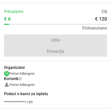
Prikupljene
Cilj
€ 6
€ 120
5%
financirano
Udio
Donacija
Organizator
Petter Killengren
Korisnik
info
Petter Killengren
Podaci o banci za isplatu
**************1185