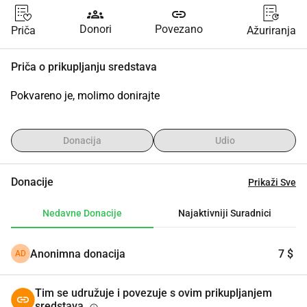
groups
link
Donori
Povezano
Priča
Ažuriranja
Priča o prikupljanju sredstava
Pokvareno je, molimo donirajte
Donacija
Udio
Donacije
Prikaži Sve
Nedavne Donacije
Najaktivniji Suradnici
Anonimna donacija
7 $
AD
Tim se udružuje i povezuje s ovim prikupljanjem
sredstava.