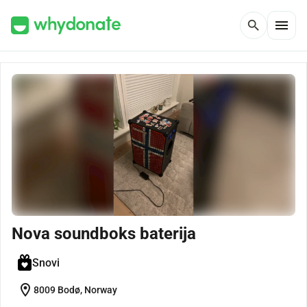
menu
search
Nova soundboks baterija
Snovi
location_on
8009 Bodø, Norway