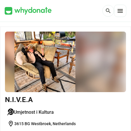
menu
search
N.I.V.E.A
Umjetnost i Kultura
location_on
3615 BG Westbroek, Netherlands