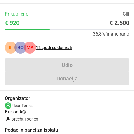
Prikupljene
Cilj
€ 920
€ 2.500
36,8%
financirano
IL
BO
MA
12
Ljudi su donirali
Udio
Donacija
Organizator
Fleur Tonies
Korisnik
info
Brecht Toonen
Podaci o banci za isplatu