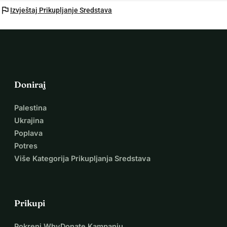
flag
Izvještaj Prikupljanje Sredstava
Doniraj
Palestina
Ukrajina
Poplava
Potres
Više Kategorija Prikupljanja Sredstava
Prikupi
Pokreni WhyDonate Kampanju