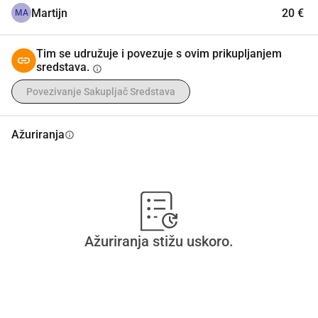
Martijn
20 €
MA
Tim se udružuje i povezuje s ovim prikupljanjem
sredstava.
info
Povezivanje Sakupljač Sredstava
Ažuriranja
info
Ažuriranja stižu uskoro.