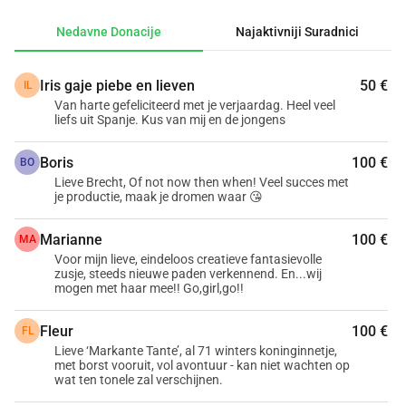
financijski, kao i pronalaženjem pravih ljudi koji će je 
Nedavne Donacije
Najaktivniji Suradnici
podržati svojom umjetničkom stručnošću ..Crowdfunding 
je namijenjen za: Marketing dekor, kostime i rekvizite 
Iris gaje piebe en lieven
50 €
IL
iznajmljivanje kazališta, uključujući svjetlo i zvuk 
Van harte gefeliciteerd met je verjaardag. Heel veel
produkcijsku i probnu podrškuTvojim doprinosom 
liefs uit Spanje. Kus van mij en de jongens
pomažeš da posebno životno djelo postane stvarnost.Ne 
samo da podržavaš predstavu, već i ženu koja u svojoj 70. 
Boris
100 €
BO
godini još uvijek hrabro bira stvaranje i slobodu.Hvala ti što 
Lieve Brecht, Of not now then when! Veel succes met
je productie, maak je dromen waar 😘
omogućavaš NIVEA
Marianne
100 €
MA
Voor mijn lieve, eindeloos creatieve fantasievolle
zusje, steeds nieuwe paden verkennend. En...wij
mogen met haar mee!! Go,girl,go!!
Fleur
100 €
FL
Lieve ‘Markante Tante’, al 71 winters koninginnetje,
met borst vooruit, vol avontuur - kan niet wachten op
wat ten tonele zal verschijnen.