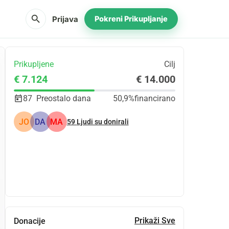
search
Prijava
Pokreni Prikupljanje
Prikupljene
Cilj
€ 7.124
€ 14.000
87
Preostalo dana
50,9%
financirano
JO
DA
MA
59
Ljudi su donirali
Udio
Donacija
Prikaži Sve
Donacije