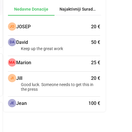
Nedavne Donacije
Najaktivniji Suradnici
JOSEP
20 €
JO
David
50 €
DA
Keep up the great work
Marion
25 €
MA
Jill
20 €
JI
Good luck. Someone needs to get this in
the press
Jean
100 €
JE