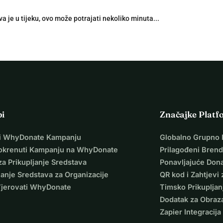
a je u tijeku, ovo može potrajati nekoliko minuta...
pi
Značajke Platf
i WhyDonate Kampanju
Globalno Grupno 
okrenuti Kampanju na WhyDonate
Prilagođeni Brend
za Prikupljanje Sredstava
Ponavljajuće Dona
janje Sredstava za Organizacije
QR kod i Zahtjevi 
Vjerovati WhyDonate
Timsko Prikupljan
Dodatak za Obraz
Zapier Integracija