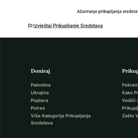
Ažuriranje prikupljanja sredstav
flag
Izvještaj Prikupljanje Sredstava
Doniraj
Priku
Palestina
Pokren
Ukrajina
Kako P
Poplava
Vodiči 
Potres
Prikupl
Više Kategorija Prikupljanja
Zašto 
Sredstava