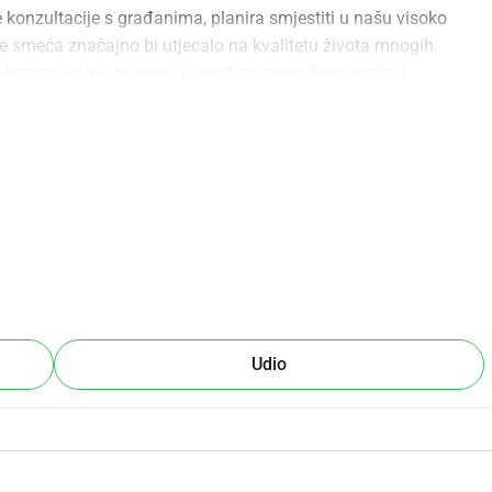
e konzultacije s građanima, planira smjestiti u našu visoko 
te smeća značajno bi utjecalo na kvalitetu života mnogih 
ljati značajnu prijetnju od požara, zagađenja zraka i 
 neprimjerena i moralno pogrešna. Nalazi se samo nekoliko 
a se koristi alternativna lokacija, daleko od stambenih zona, 
oljša.Tražimo da se svi pogođeni, kao i stanovnici šireg 
v ovog nepravedno i neprimjereno smještenog u srcu našeg 
tno nam je potrebna vaša pomoć. Molimo vas da nas 
o pročitate.
Udio