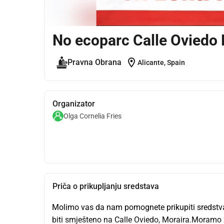
No ecoparc Calle Oviedo 
location_on
Pravna Obrana
Alicante, Spain
Organizator
Olga Cornelia Fries
Priča o prikupljanju sredstava
Molimo vas da nam pomognete prikupiti sredstva 
biti smješteno na Calle Oviedo, Moraira.Moramo 