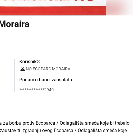
Moraira
Korisnik
info
NO ECOPARC MORAIRA
Podaci o banci za isplatu
**************2940
za borbu protiv Ecoparca / Odlagališta smeća koje bi trebalo 
zaustaviti izgradnju ovog Ecoparca / Odlagališta smeća koje 