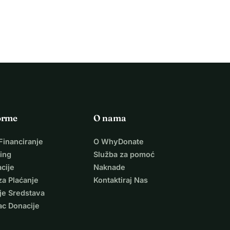
orme
O nama
Financiranje
O WhyDonate
ing
Služba za pomoć
cije
Naknade
za Plaćanje
Kontaktiraj Nas
je Sredstava
ac Donacije