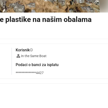
še plastike na našim obalama
Korisnik
info
In the Same Boat
Podaci o banci za isplatu
**************4427