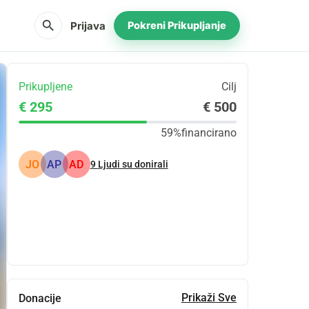
search
Prijava
Pokreni Prikupljanje
Prikupljene
Cilj
€ 295
€ 500
59%
financirano
JO
AP
AD
9
Ljudi su donirali
Udio
Donacija
Prikaži Sve
Donacije