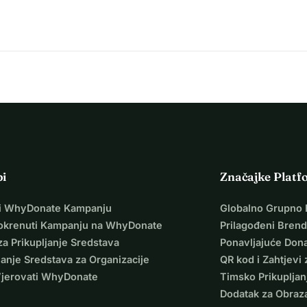
pi
Značajke Platf
i WhyDonate Kampanju
Globalno Grupno 
okrenuti Kampanju na WhyDonate
Prilagođeni Brend
za Prikupljanje Sredstava
Ponavljajuće Dona
janje Sredstava za Organizacije
QR kod i Zahtjevi 
Vjerovati WhyDonate
Timsko Prikupljan
Dodatak za Obraz