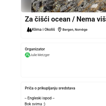
Za čišći ocean / Nema vi
location_on
Klima i Okoliš
Bergen, Norvège
Organizator
Julie Metzger
Priča o prikupljanju sredstava
-- Engleski ispod --
Bok svima :)