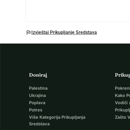
flag
Izvještaj Prikupljanje Sredstava
Doniraj
Priku
Palestina
Pokren
Ukrajina
Kako P
Poplava
Vodiči 
Potres
Prikupl
Više Kategorija Prikupljanja
Zašto 
Sredstava