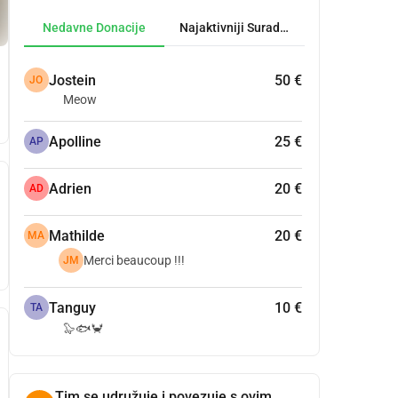
Nedavne Donacije
Najaktivniji Suradnici
Jostein
50 €
JO
Meow
Apolline
25 €
AP
Adrien
20 €
AD
Mathilde
20 €
MA
Merci beaucoup !!!
JM
Tanguy
10 €
TA
🦭🐟🦀
Tim se udružuje i povezuje s ovim