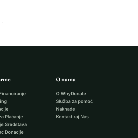
orme
O nama
Financiranje
O WhyDonate
ing
Služba za pomoć
cije
Naknade
za Plaćanje
Kontaktiraj Nas
je Sredstava
ac Donacije