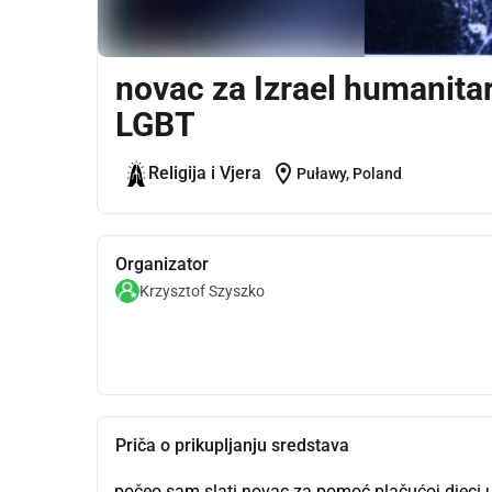
novac za Izrael humanit
LGBT
location_on
Religija i Vjera
Puławy, Poland
Organizator
Krzysztof Szyszko
Priča o prikupljanju sredstava
počeo sam slati novac za pomoć plačućoj djeci u 