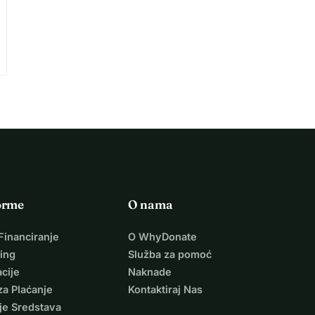
orme
O nama
Financiranje
O WhyDonate
ing
Služba za pomoć
cije
Naknade
za Plaćanje
Kontaktiraj Nas
je Sredstava