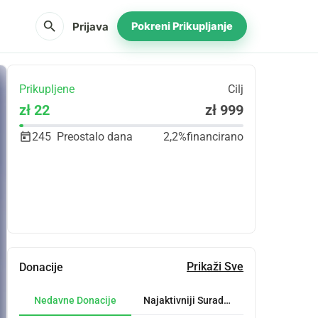
search
Prijava
Pokreni Prikupljanje
Prikupljene
Cilj
zł 22
zł 999
245
Preostalo dana
2,2%
financirano
Udio
Donacija
Prikaži Sve
Donacije
Nedavne Donacije
Najaktivniji Suradnici