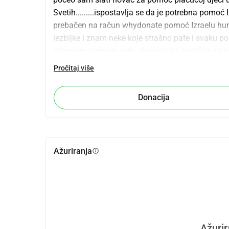
Svetih.........ispostavlja se da je potrebna pomoć I
prebačen na račun whydonate pomoć Izraelu human
lezbijke i znam neke koje strašno pate i svaku pom
njihovom križnom putu, financijska podrška za hranu
Eryzyld.........za svaku uplatu budi obožavana Čet
Pročitaj više
darivatelju.........
Donacija
Ažuriranja
info
Ažurir