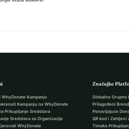
pi
Značajke Platf
i WhyDonate Kampanju
Globalno Grupno 
okrenuti Kampanju na WhyDonate
Prilagođeni Brend
za Prikupljanje Sredstava
Ponavljajuće Dona
janje Sredstava za Organizacije
QR kod i Zahtjevi 
Vjerovati WhyDonate
Timsko Prikupljan