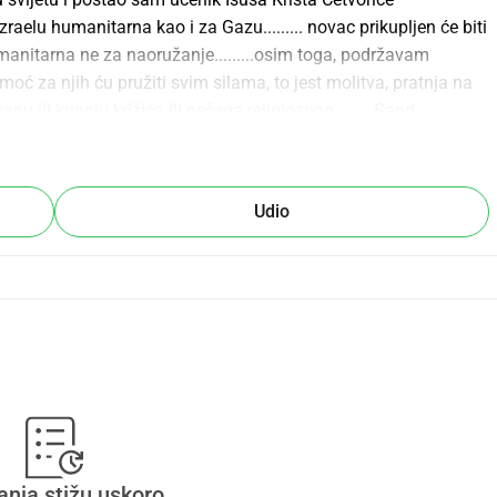
zraelu humanitarna kao i za Gazu......... novac prikupljen će biti 
itarna ne za naoružanje.........osim toga, podržavam 
oć za njih ću pružiti svim silama, to jest molitva, pratnja na 
 ili kupnju križića ili nečega religioznog.........Sand 
vorka Sveti neka se proslavi Četvorica Svetih u Tebi, 
Udio
anja stižu uskoro.