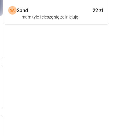
Sand
22 zł
SA
mam tyle i cieszę się że inicjuję