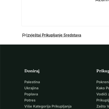
flag
Izvještaj Prikupljanje Sredstava
Doniraj
Priku
Palestina
Pokren
Ukrajina
Kako P
Poplava
Vodiči 
Potres
Prikupl
Više Kategorija Prikupljanja
Zašto 