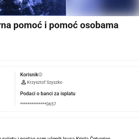
arna pomoć i pomoć osobama
Korisnik
info
Krzysztof Szyszko
Podaci o banci za isplatu
**************0657
svijetu i postao sam učenik Isusa Krista Četvorice 