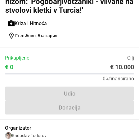
nizom: 'Pogobarjivotzaniki - vlivane na
stvolovi kletki v Turcia!'
Kriza i Hitnoća
location_on
Гълъбово, България
Prikupljene
Cilj
€ 0
€ 10.000
0%
financirano
Udio
Donacija
Organizator
Radoslav Todorov