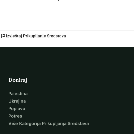
flag
Izvještaj Prikupljanje Sredstava
Doniraj
Palestina
Ukrajina
Poplava
Potres
Više Kategorija Prikupljanja Sredstava