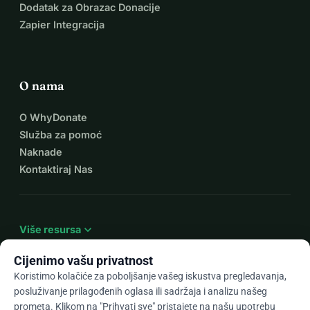
Dodatak za Obrazac Donacije
Zapier Integracija
O nama
O WhyDonate
Služba za pomoć
Naknade
Kontaktiraj Nas
expand_more
Više resursa
Cijenimo vašu privatnost
Koristimo kolačiće za poboljšanje vašeg iskustva pregledavanja,
posluživanje prilagođenih oglasa ili sadržaja i analizu našeg
arrow_drop_down
Hr
prometa. Klikom na "Prihvati sve" pristajete na našu upotrebu