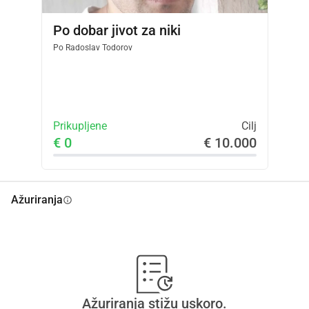
Po dobar jivot za niki
Po
Radoslav Todorov
Prikupljene
Cilj
€ 0
€ 10.000
Ažuriranja
info
Ažuriranja stižu uskoro.