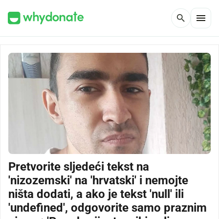
menu
search
Pretvorite sljedeći tekst na
'nizozemski' na 'hrvatski' i nemojte
ništa dodati, a ako je tekst 'null' ili
'undefined', odgovorite samo praznim