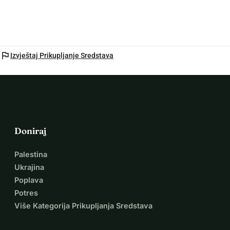
flag
Izvještaj Prikupljanje Sredstava
Doniraj
Palestina
Ukrajina
Poplava
Potres
Više Kategorija Prikupljanja Sredstava