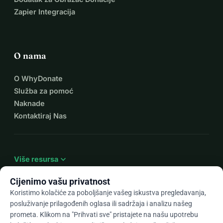
Zapier Integracija
O nama
O WhyDonate
Služba za pomoć
Naknade
Kontaktiraj Nas
expand_more
Više resursa
Cijenimo vašu privatnost
Koristimo kolačiće za poboljšanje vašeg iskustva pregledavanja,
posluživanje prilagođenih oglasa ili sadržaja i analizu našeg
arrow_drop_down
Hr
prometa. Klikom na "Prihvati sve" pristajete na našu upotrebu