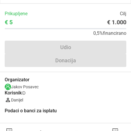
Prikupljene
Cilj
€ 5
€ 1.000
0,5%
financirano
Udio
Donacija
Organizator
Jakov Posavec
Korisnik
info
Danijel
Podaci o banci za isplatu