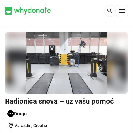
menu
search
Radionica snova – uz vašu pomoć.
Drugo
location_on
Varaždin, Croatia