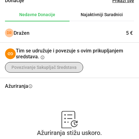
Donacije
Prikaži Sve
Nedavne Donacije
Najaktivniji Suradnici
Dražen
5 €
DR
Tim se udružuje i povezuje s ovim prikupljanjem
sredstava.
info
Povezivanje Sakupljač Sredstava
Ažuriranja
info
Ažuriranja stižu uskoro.