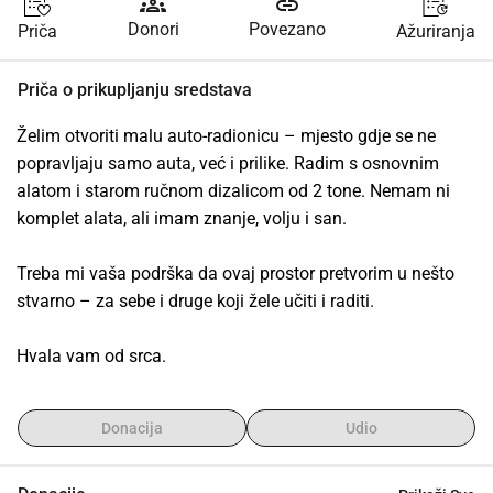
groups
link
Donori
Povezano
Priča
Ažuriranja
Priča o prikupljanju sredstava
Želim otvoriti malu auto-radionicu – mjesto gdje se ne 
popravljaju samo auta, već i prilike. Radim s osnovnim 
alatom i starom ručnom dizalicom od 2 tone. Nemam ni 
komplet alata, ali imam znanje, volju i san.
Treba mi vaša podrška da ovaj prostor pretvorim u nešto 
stvarno – za sebe i druge koji žele učiti i raditi.
Hvala vam od srca.
Donacija
Udio