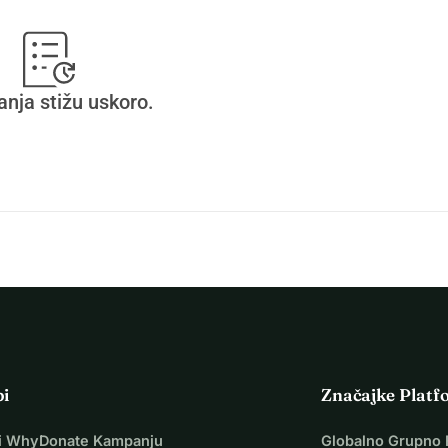
anja stižu uskoro.
pi
Značajke Platf
i WhyDonate Kampanju
Globalno Grupno 