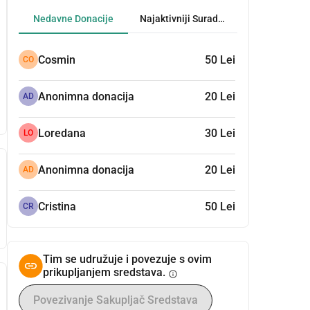
Nedavne Donacije
Najaktivniji Suradnici
Cosmin
50 Lei
CO
Anonimna donacija
20 Lei
AD
Loredana
30 Lei
LO
Anonimna donacija
20 Lei
AD
Cristina
50 Lei
CR
Tim se udružuje i povezuje s ovim
prikupljanjem sredstava.
info
Povezivanje Sakupljač Sredstava