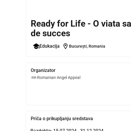
Ready for Life - O viata s
de succes
location_on
Edukacija
București, Romania
Organizator
Romanian Angel Appeal
Priča o prikupljanju sredstava
Razdoblje: 15.07.2024 - 31.12.2024