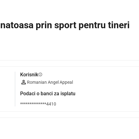
anatoasa prin sport pentru tineri
Korisnik
info
Romanian Angel Appeal
Podaci o banci za isplatu
**************4410