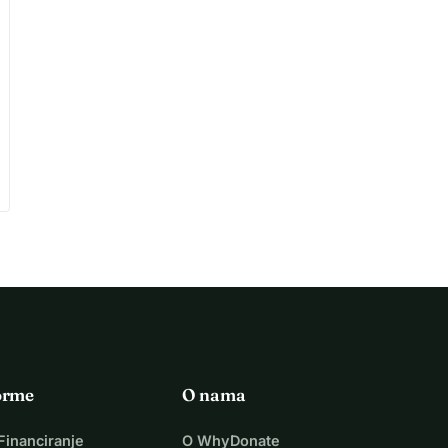
orme
O nama
Financiranje
O WhyDonate