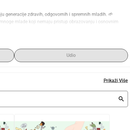
ju generacije zdravih, odgovornih i spremnih mladih. 🌱 
mnoge mlade koji nemaju pristup obrazovanju i osnovnim 
lagođene vještinama potrebnim za život odraslih. Zato nam je 
 četiri radionice u područjima kao što su:
itoj upravljanju stresom, anksioznošću i napadima panike.
Udio
noteženog načina života, doprinosi prevenciji bolesti, 
vijet, pružajući im menadžerske vještine i kritičko razmišljanje 
Prikaži Više
nkovito reagiranje u hitnim situacijama, spašavanje života i 