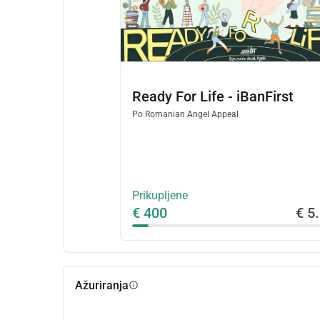
Ready For Life - iBanFirst
Po
Romanian Angel Appeal
Prikupljene
€ 400
€ 5
Ažuriranja
info