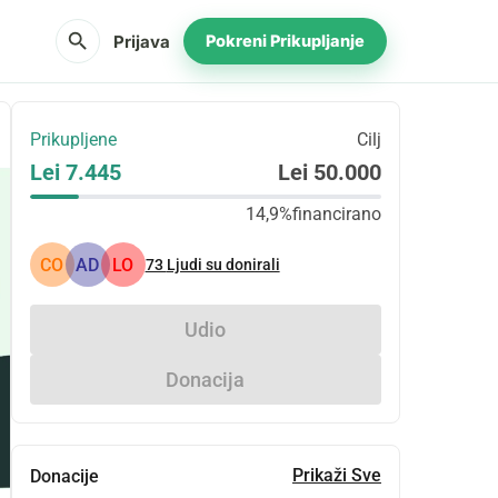
search
Prijava
Pokreni Prikupljanje
Prikupljene
Cilj
Lei 7.445
Lei 50.000
14,9%
financirano
CO
AD
LO
73
Ljudi su donirali
Udio
Donacija
Prikaži Sve
Donacije