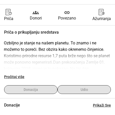
groups
link
Donori
Povezano
Priča
Ažuriranja
Priča o prikupljanju sredstava
Ozbiljno je stanje na našem planetu. To znamo i ne 
možemo to poreći. Bez obzira kako okrenemo činjenice. 
Koristimo prirodne resurse 1,7 puta brže nego što se planet 
može ponovno regenerirati.Dan prekoračenja Zemlje 01. 
kolovoza 2018. jasno je to pokazao: Na taj dan 
čovječanstvo je potrošilo toliko resursa koliko Zemlja može 
Pročitaj više
obnoviti tijekom cijele godine. Godine 2017. ovaj datum bio 
je barem jedan dan kasnije u kalendaru. 1987. godine Dan 
Donacija
Udio
prekoračenja Zemlje zapravo je bio "tek" 19. prosinca.Re-
Commerce potiče ponovnu upotrebu proizvoda i tako 
Donacije
Prikaži Sve
smanjuje potrebu za novom proizvodnjom i dobivanjem 
sirovina. Trenutno raste potražnja za održivijom i 