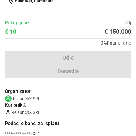
location_on
Bukarest, Rumänien
Prikupljene
Cilj
€ 10
€ 150.000
0%
financirano
Udio
Donacija
Organizator
RelaunchX SRL
Korisnik
info
RelaunchX SRL
Podaci o banci za isplatu
**************0001