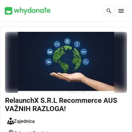
menu
search
RelaunchX S.R.L Recommerce AUS
VAŽNIH RAZLOGA!
Zajednica