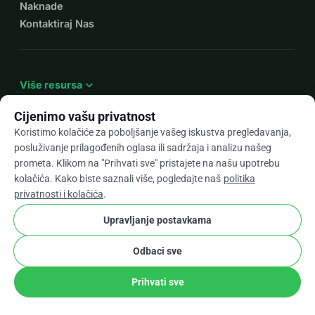
Naknade
Kontaktiraj Nas
expand_more
Više resursa
Cijenimo vašu privatnost
Koristimo kolačiće za poboljšanje vašeg iskustva pregledavanja,
posluživanje prilagođenih oglasa ili sadržaja i analizu našeg
arrow_drop_down
Hr
prometa. Klikom na "Prihvati sve" pristajete na našu upotrebu
kolačića. Kako biste saznali više, pogledajte naš
politika
★★★★★
4,9 / 5 na temelju 500+ recenzija
privatnosti i kolačića
.
Upravljanje postavkama
© 2012–2026
WhyDonate
Privatnost i kolačići
Odbaci sve
cookie
Uvjeti i odredbe
Postavke Kolačića
stripe
Napravljeno u Europi
★
Provjereni Partner
check
Prihvati sve
Udio
Donacija