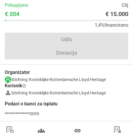
Prikupljene
Cilj
€ 204
€ 15.000
1,4%
financirano
Udio
Donacija
Organizator
Stichting 'Koninklijke Rotterdamsche Lloyd Heritage'
Korisnik
info
Stichting 'Koninklijke Rotterdamsche Lloyd Heritage'
Podaci o banci za isplatu
**************0095
groups
link