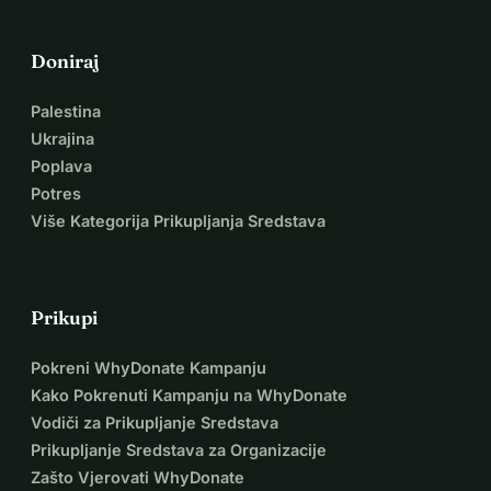
osnivač/predsjednik sadašnje zaklade 'Kraljevski 
Rotterdamski Lloyd Heritage' (također poznat kao Lloyd-
Doniraj
Atelier).
2. Član tima: Hein van Ameijden iz Vlissingena, generalni 
Palestina
direktor Damen Naval (projekt F-126). 
Ukrajina
3. Član tima: Frans Leidelmeijer iz Amsterdama, poznati 
Poplava
nizozemski stručnjak za primijenjenu umjetnost, posebno u 
Potres
indonezijskoj atmosferi.    
Više Kategorija Prikupljanja Sredstava
4. Savjetnik: Han Hodes iz Hengela, kipar.
Veza na web stranicu:
https://lloydatelier.nl/lopende-projecten/
Prikupi
Pokreni WhyDonate Kampanju
Kako Pokrenuti Kampanju na WhyDonate
Vodiči za Prikupljanje Sredstava
Prikupljanje Sredstava za Organizacije
Zašto Vjerovati WhyDonate