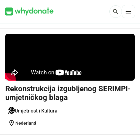
menu
search
Rekonstrukcija izgubljenog SERIMPI-
umjetničkog blaga
Umjetnost i Kultura
location_on
Nederland