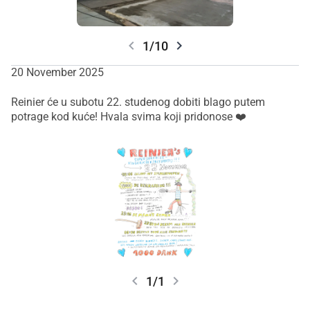
chevron_left
chevron_right
1/10
20 November 2025
Reinier će u subotu 22. studenog dobiti blago putem
potrage kod kuće! Hvala svima koji pridonose ❤️
chevron_left
chevron_right
1/1