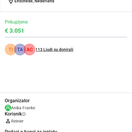
location_on
Enschede, Nederland
Prikupljene
€ 3.051
TI
TA
AC
113
Ljudi su donirali
Udio
Donacija
Organizator
Anika Franke
Korisnik
info
Reinier
Podaci o banci za isplatu