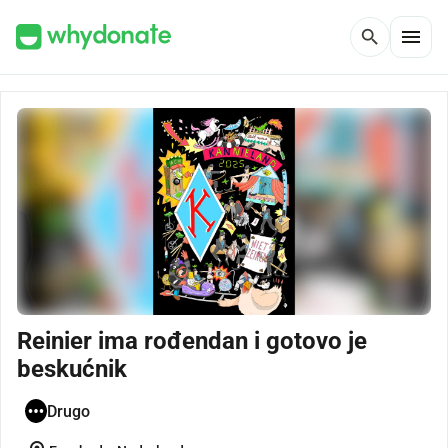
menu
search
Reinier ima rođendan i gotovo je
beskućnik
Drugo