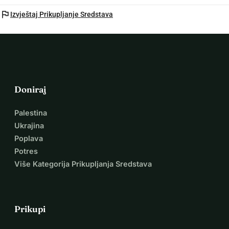
flag
Izvještaj Prikupljanje Sredstava
Doniraj
Palestina
Ukrajina
Poplava
Potres
Više Kategorija Prikupljanja Sredstava
Prikupi