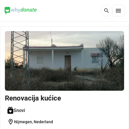
menu
search
Renovacija kućice
Snovi
location_on
Nijmegen, Nederland