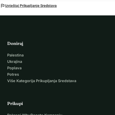
flag
Izvještaj Prikupljanje Sredstava
Doniraj
Palestina
Ukrajina
Poplava
Potres
Više Kategorija Prikupljanja Sredstava
Prikupi