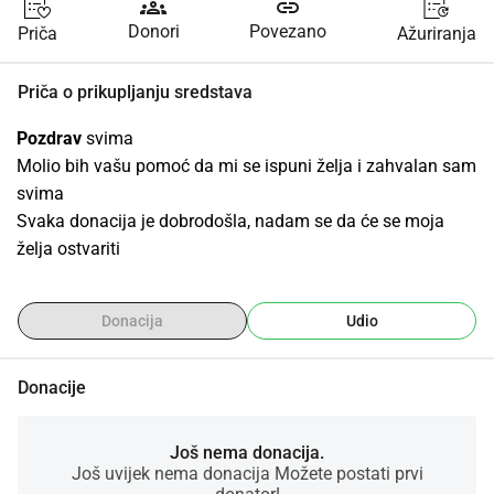
groups
link
Donori
Povezano
Priča
Ažuriranja
Priča o prikupljanju sredstava
Pozdrav
 svima
Molio bih vašu pomoć da mi se ispuni želja i zahvalan sam 
svima
Svaka donacija je dobrodošla, nadam se da će se moja 
želja ostvariti
Donacija
Udio
Donacije
Još nema donacija.
Još uvijek nema donacija Možete postati prvi