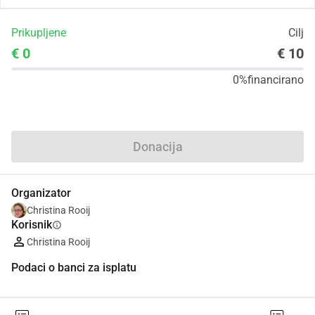
Prikupljene
Cilj
€ 0
€ 10
0%
financirano
Udio
Donacija
Organizator
Christina Rooij
Korisnik
info
Christina Rooij
Podaci o banci za isplatu