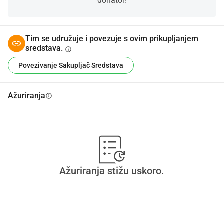
donator!
Tim se udružuje i povezuje s ovim prikupljanjem
sredstava.
info
Povezivanje Sakupljač Sredstava
Ažuriranja
info
Ažuriranja stižu uskoro.