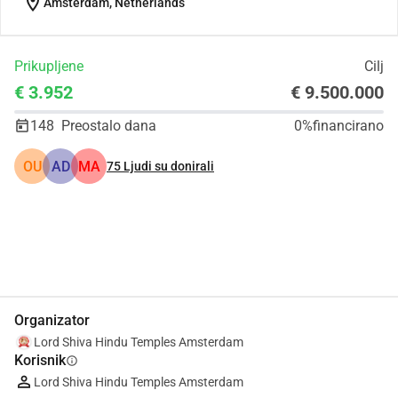
location_on
Amsterdam, Netherlands
Prikupljene
Cilj
€ 3.952
€ 9.500.000
148
Preostalo dana
0%
financirano
OU
AD
MA
75
Ljudi su donirali
Udio
Donacija
Organizator
Lord Shiva Hindu Temples Amsterdam
Korisnik
info
Lord Shiva Hindu Temples Amsterdam