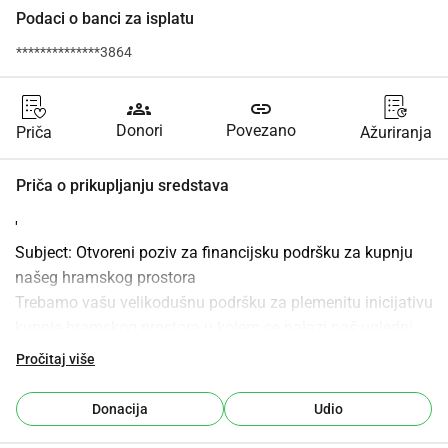
Podaci o banci za isplatu
**************3864
groups
link
Donori
Povezano
Priča
Ažuriranja
Priča o prikupljanju sredstava
'
Subject: Otvoreni poziv za financijsku podršku za kupnju 
našeg hramskog prostora
Trebamo vašu velikodušnu podršku za plemenitu inicijativu 
kupnje hramskog prostora u kojem se nalazi naš ugledni 
hram Gospoda Šive, koji služi našoj zajednici od 2011. 
Pročitaj više
godine. U strategijskom potezu kako bismo se oslobodili 
tereta visokih mjesečnih najamnina, odlučili smo kupiti 
Donacija
Udio
trenutne prostorije. Plaćamo visoku mjesečnu najamninu 