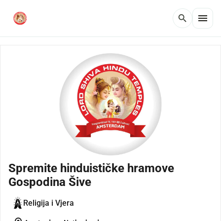
menu
search
Spremite hinduističke hramove
Gospodina Šive
Religija i Vjera