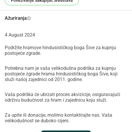
Povezivanje Sakupljač Sredstava
Avi Sharma
+31617521101
'
Ažuriranja
info
4 August 2024
Podržite hramove hindusističkog boga Šive za kupnju
postojeće zgrade.
Potrebna nam je vaša velikodušna podrška za kupnju
postojeće zgrade hrama hindusističkog boga Šive, koji
služi našoj zajednici od 2011. godine.
Vaša podrška će ubrzati proces akvizicije, osiguravajući
održivu budućnost za hram i zajednicu koju služi.
Za upite ili donacije, molimo kontaktirajte nas. Vaša
velikodušnost se duboko cijeni.