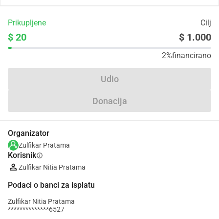
Prikupljene
Cilj
$ 20
$ 1.000
2%
financirano
Udio
Donacija
Organizator
Zulfikar Pratama
Korisnik
info
Zulfikar Nitia Pratama
Podaci o banci za isplatu
Zulfikar Nitia Pratama
**************6527