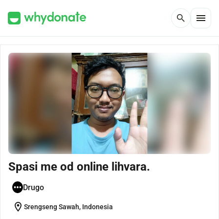
menu
search
Spasi me od online lihvara.
Drugo
location_on
Srengseng Sawah, Indonesia