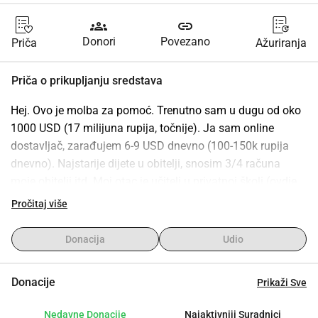
groups
link
Donori
Povezano
Priča
Ažuriranja
Priča o prikupljanju sredstava
Hej. Ovo je molba za pomoć. Trenutno sam u dugu od oko 
1000 USD (17 milijuna rupija, točnije). Ja sam online 
dostavljač, zarađujem 6-9 USD dnevno (100-150k rupija 
dnevno). Najstarije dijete u obitelji, snosim 3/4 računa 
moje obitelji itd. Moj otac je učitelj u privatnoj školi (ovdje 
učitelji u privatnim školama zarađuju znatno manje od 
Pročitaj više
minimalne plaće), tako da jedva pokriva račune za kuću 
moje majke. Moja obitelj živi u 2 odvojena grada, svi 
Donacija
Udio
iznajmljuju (majka i najmlađe dijete žive u mom rodnom 
gradu zbog škole moje najmlađe sestre. Ja, moj mlađi brat 
Donacije
Prikaži Sve
i otac smo u drugom gradu zbog očeva posla). Sve je 
počelo prije godinu dana, od iznude kada sam slučajno 
Nedavne Donacije
Najaktivniji Suradnici