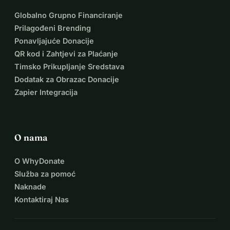
Globalno Grupno Financiranje
Prilagođeni Brending
Ponavljajuće Donacije
QR kod i Zahtjevi za Plaćanje
Timsko Prikupljanje Sredstava
Dodatak za Obrazac Donacije
Zapier Integracija
O nama
O WhyDonate
Služba za pomoć
Naknade
Kontaktiraj Nas