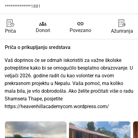
**************1881
groups
link
Donori
Povezano
Priča
Ažuriranja
Priča o prikupljanju sredstava
Vaš doprinos će se odmah iskoristiti za važne školske 
potrepštine kako bi se omogućilo besplatno obrazovanje. U 
veljači 2026. godine radit ću kao volonter na ovom 
prekrasnom projektu u Nepalu. Vaša pomoć, ma koliko 
mala bila, je vrlo dobrodošla. Ako želite pročitati više o radu 
Shamsera Thape, posjetite 
https://heavenhillacademycom.wordpress.com/