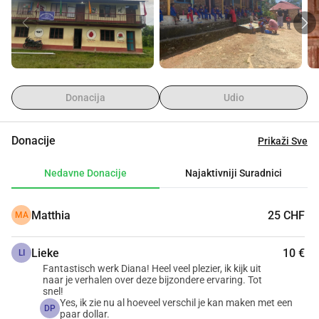
Donacija
Udio
Donacije
Prikaži Sve
Nedavne Donacije
Najaktivniji Suradnici
Matthia
25 CHF
MA
Lieke
10 €
LI
Fantastisch werk Diana! Heel veel plezier, ik kijk uit
naar je verhalen over deze bijzondere ervaring. Tot
snel!
Yes, ik zie nu al hoeveel verschil je kan maken met een
DP
paar dollar.