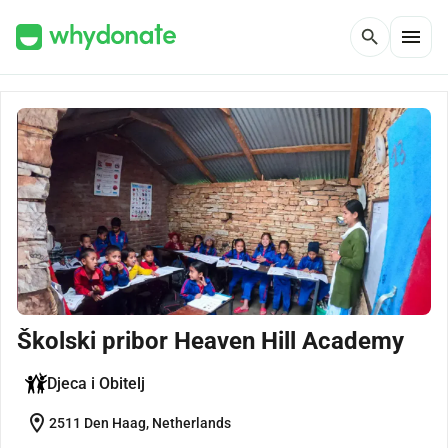
menu
search
Školski pribor Heaven Hill Academy
Djeca i Obitelj
location_on
2511 Den Haag, Netherlands