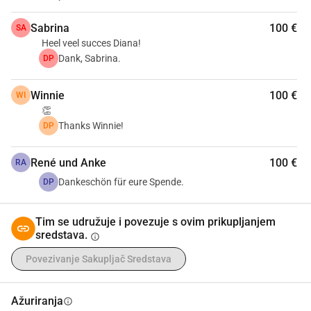
Sabrina
100 €
SA
Heel veel succes Diana!
Dank, Sabrina.
DP
Winnie
100 €
WI
👏
Thanks Winnie!
DP
René und Anke
100 €
RA
Dankeschön für eure Spende.
DP
Tim se udružuje i povezuje s ovim prikupljanjem
sredstava.
info
Povezivanje Sakupljač Sredstava
Ažuriranja
info