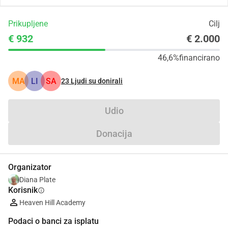
Prikupljene
Cilj
€ 932
€ 2.000
46,6%
financirano
MA
LI
SA
23
Ljudi su donirali
Udio
Donacija
Organizator
Diana Plate
Korisnik
info
Heaven Hill Academy
Podaci o banci za isplatu