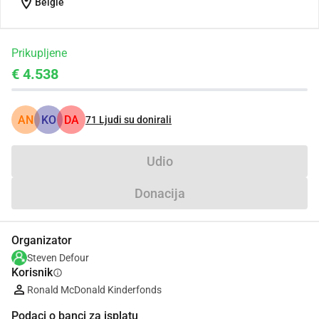
location_on
België
Prikupljene
€ 4.538
AN
KO
DA
71
Ljudi su donirali
Udio
Donacija
Organizator
Steven Defour
Korisnik
info
Ronald McDonald Kinderfonds
Podaci o banci za isplatu