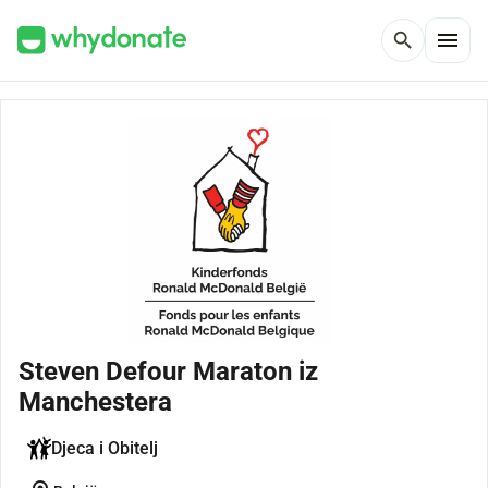
menu
search
Steven Defour Maraton iz
Manchestera
Djeca i Obitelj