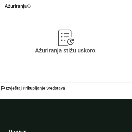
Ažuriranja
info
Ažuriranja stižu uskoro.
flag
Izvještaj Prikupljanje Sredstava
Doniraj