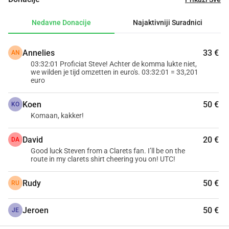
toga, Dječji fond ima i kuću za odmor u Center Parcs les 
Ardennes (Vielsalm) gdje obitelji, nakon duge 
Nedavne Donacije
Najaktivniji Suradnici
hospitalizacije svog djeteta, mogu ponovno zajedno stvoriti 
lijepe uspomene uz simbolični doprinos. Vaš doprinos 
Annelies
33 €
AN
zaista čini razliku!
03:32:01 Proficiat Steve! Achter de komma lukte niet,
Hvala vam!
we wilden je tijd omzetten in euro's. 03:32:01 = 33,201
euro
 PS: od 2024. godine obavezno je navesti adresu i 
Koen
50 €
nacionalni broj ako želite dobiti porezni potvrdak za svoje 
KO
Komaan, kakker!
donacije od 40.
David
20 €
DA
Good luck Steven from a Clarets fan. I’ll be on the
route in my clarets shirt cheering you on! UTC!
Rudy
50 €
RU
Jeroen
50 €
JE