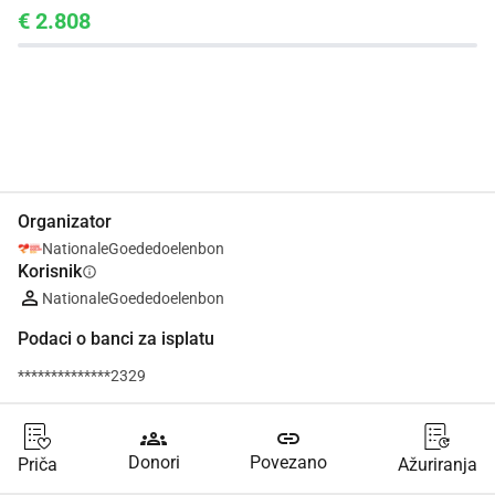
€ 2.808
Udio
Donacija
Organizator
NationaleGoededoelenbon
Korisnik
info
NationaleGoededoelenbon
Podaci o banci za isplatu
**************2329
groups
link
Donori
Povezano
Priča
Ažuriranja