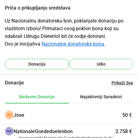
Priča o prikupljanju sredstava
Uz Nacionalnu donatorsku bon, poklanjate donaciju po 
vlastitom izboru! Primalaci ovog poklon bona koji su 
odabrali Udrugu Dierenlot bit će ovdje donirani. 
Ovo je inicijativa 
Nacionalne donatorske bona
.
Donacija
Udio
Donacije
Prikaži Sve
Nedavne Donacije
Najaktivniji Suradnici
Jose
50 €
JO
NationaleGoededoelenbon
2.758 €
NA