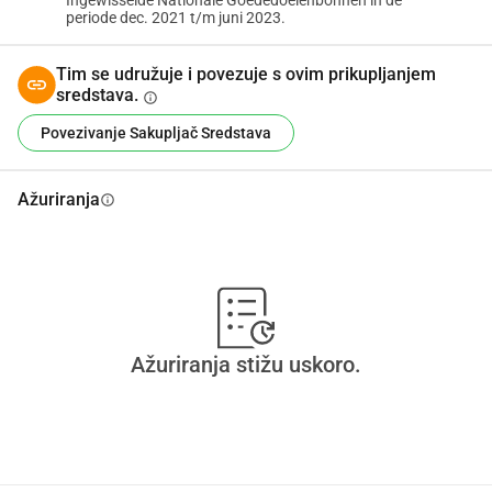
Ingewisselde Nationale Goededoelenbonnen in de
periode dec. 2021 t/m juni 2023.
Tim se udružuje i povezuje s ovim prikupljanjem
sredstava.
info
Povezivanje Sakupljač Sredstava
Ažuriranja
info
Ažuriranja stižu uskoro.