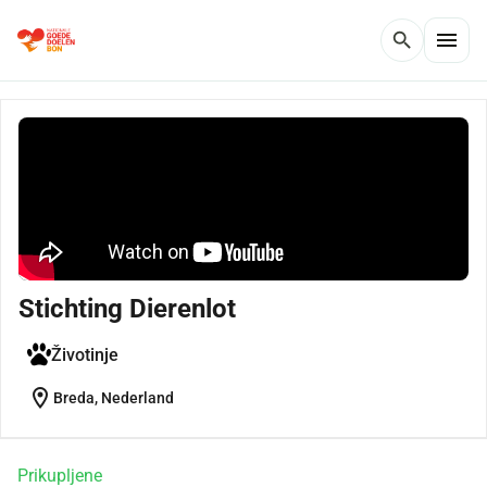
menu
search
Stichting Dierenlot
Životinje
location_on
Breda, Nederland
Prikupljene