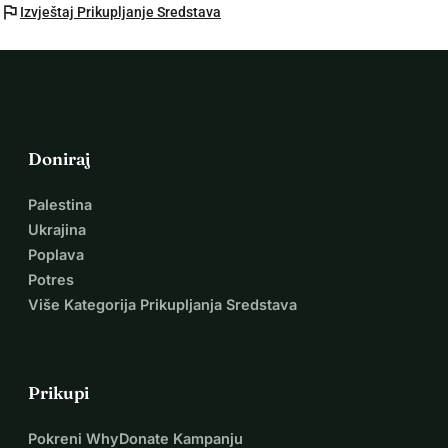
flag
Izvještaj Prikupljanje Sredstava
Doniraj
Palestina
Ukrajina
Poplava
Potres
Više Kategorija Prikupljanja Sredstava
Prikupi
Pokreni WhyDonate Kampanju