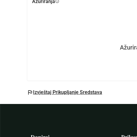
Ažuriranja
info
Ažurir
flag
Izvještaj Prikupljanje Sredstava
Doniraj
Priku