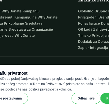
i WhyDonate Kampanju
Globalno Grupno 
okrenuti Kampanju na WhyDonate
Prilagođeni Brend
za Prikupljanje Sredstava
Ponavljajuće Dona
janje Sredstava za Organizacije
QR kod i Zahtjevi 
Vjerovati WhyDonate
Timsko Prikupljan
Dodatak za Obraz
Zapier Integracija
ašu privatnost
čiće za poboljšanje vašeg iskustva pregledavanja, posluživanje prilagođen
lizu našeg prometa. Klikom na "Prihvati sve" pristajete na našu upotrebu
9 / 5 na temelju 500+ recenzija
više, pogledajte naš
politika privatnosti i kolačića
.
je postavkama
Odbaci sve
P
cookie
 odredbe
Postavke Kolačića