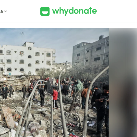
ma
expand_more