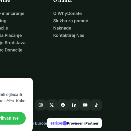
Financiranje
O WhyDonate
ing
Služba za pomoć
cije
Naknade
za Plaćanje
Kontaktiraj Nas
je Sredstava
ac Donacije
ih oglasa ili
 kolačića. Kako
rihvati sve
stripe
Napravljeno u Europi
★
Provjereni Partner
check