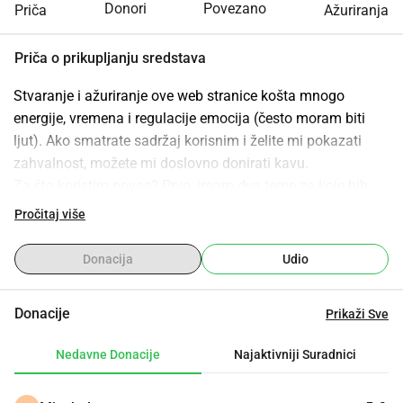
Donori
Povezano
Priča
Ažuriranja
Priča o prikupljanju sredstava
Stvaranje i ažuriranje ove web stranice košta mnogo 
energije, vremena i regulacije emocija (često moram biti 
ljut). Ako smatrate sadržaj korisnim i želite mi pokazati 
zahvalnost, možete mi doslovno donirati kavu.
Za što koristim novac? Prvo, imam dva teme za koje bih 
volio koristiti pravno savjetovanje. Pretpostavljam da bi to 
Pročitaj više
koštalo 200-400 . Drugo, moja petoro djece se često žale: 
Sada se opet baviš školom! Da bih malo izbalansirao svoju 
Donacija
Udio
vremensku i kognitivnu apsorpciju, volim igrati društvene 
igre sa svojom djecom i pozivam na večer igara. Vašu 
Donacije
Prikaži Sve
podršku bih također koristio za nabavku novih igara.
I naravno, za kavu!
Nedavne Donacije
Najaktivniji Suradnici