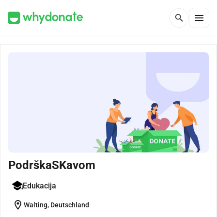
menu
search
PodrškaSKavom
Edukacija
location_on
Walting, Deutschland