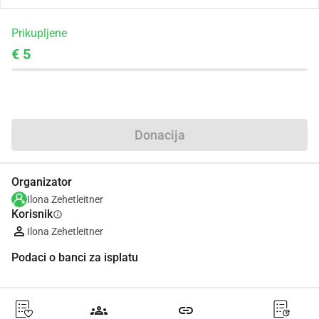
Prikupljene
€ 5
Udio
Donacija
Organizator
Ilona Zehetleitner
Korisnik
info
Ilona Zehetleitner
Podaci o banci za isplatu
groups
link