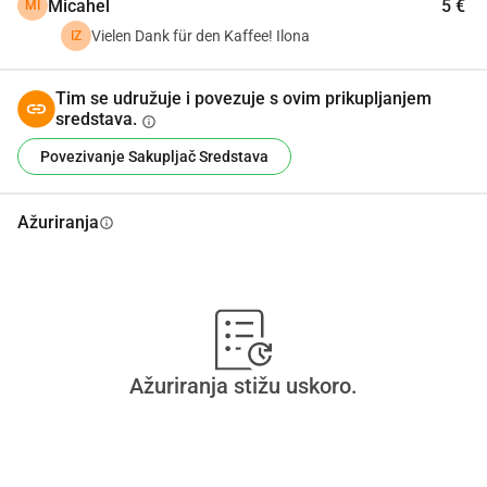
Micahel
5 €
MI
Vielen Dank für den Kaffee! Ilona
IZ
Tim se udružuje i povezuje s ovim prikupljanjem
sredstava.
info
Povezivanje Sakupljač Sredstava
Ažuriranja
info
Ažuriranja stižu uskoro.