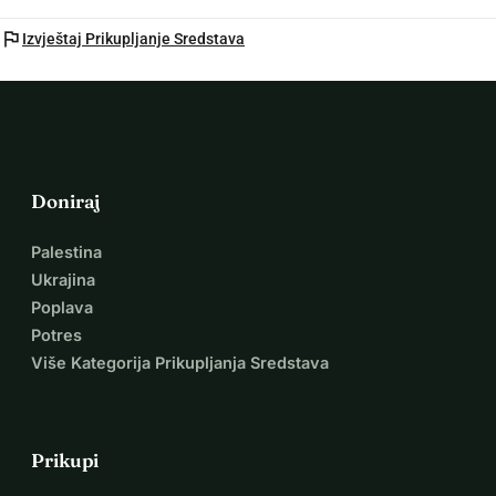
flag
Izvještaj Prikupljanje Sredstava
Doniraj
Palestina
Ukrajina
Poplava
Potres
Više Kategorija Prikupljanja Sredstava
Prikupi