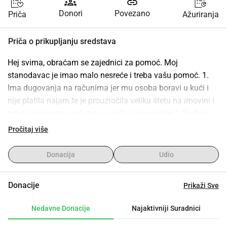
groups
link
Donori
Povezano
Priča
Ažuriranja
Priča o prikupljanju sredstava
Hej svima, obraćam se zajednici za pomoć. Moj 
stanodavac je imao malo nesreće i treba vašu pomoć. 1. 
Ima dugovanja na računima jer mu osoba boravi u kući i 
nije platila najam te je prouzročila veliku štetu na imovini i 
povećala njegove račune za vodu i komunalije.2. Radim 
puno radno vrijeme i pokušao sam mu pomoći da pokrije 
Pročitaj više
troškove osim najma koji plaćam mjesečno. To nije 
značajno smanjilo njegove račune i ono s čime se 
Donacija
Udio
suočava.3. Radi 23 sata samo da bi preživio. Također se 
suočava s osobnim problemima u svom životu. Uključujući 
Donacije
Prikaži Sve
to da je hakiran i da mu je bankovni račun ispraznjen.4. 
Njegov pružatelj telefonskih usluga naplatio mu je 400,00 
Nedavne Donacije
Najaktivniji Suradnici
USD za telefon koji ima na svom broju, što je bilo 