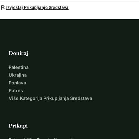
flag
Izvještaj Prikupljanje Sredstava
Doniraj
Palestina
Ukrajina
Poplava
Potres
Više Kategorija Prikupljanja Sredstava
Prikupi