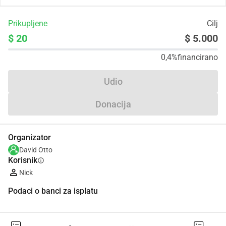
Prikupljene
Cilj
$ 20
$ 5.000
0,4%
financirano
Udio
Donacija
Organizator
David Otto
Korisnik
info
Nick
Podaci o banci za isplatu