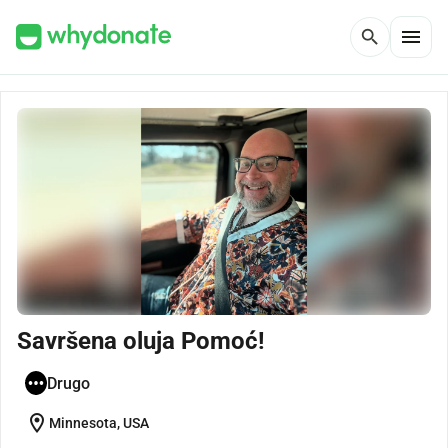
menu
search
Savršena oluja Pomoć!
Drugo
location_on
Minnesota, USA