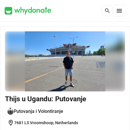
menu
search
Thijs u Ugandu: Putovanje
Putovanja i Volontiranje
location_on
7681 LS Vroomshoop, Netherlands