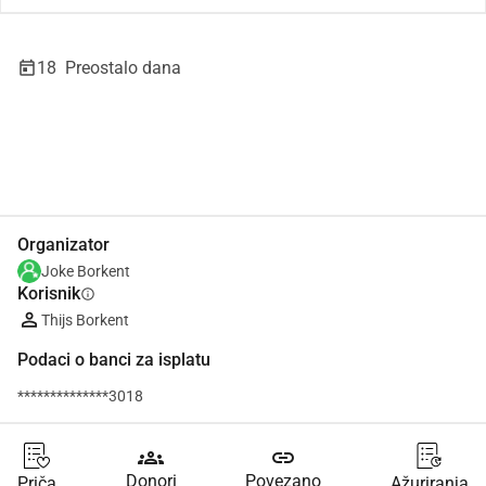
18
Preostalo dana
Udio
Donacija
Organizator
Joke Borkent
Korisnik
info
Thijs Borkent
Podaci o banci za isplatu
**************3018
groups
link
Donori
Povezano
Priča
Ažuriranja