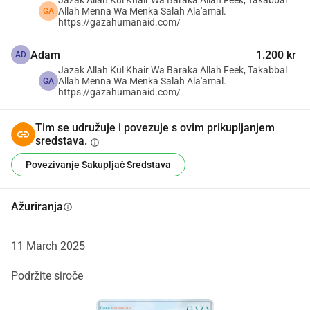
Jazak Allah Kul Khair Wa Baraka Allah Feek, Takabbal
Allah Menna Wa Menka Salah Ala'amal.
GA
https://gazahumanaid.com/
Adam
1.200 kr
AD
Jazak Allah Kul Khair Wa Baraka Allah Feek, Takabbal
Allah Menna Wa Menka Salah Ala'amal.
GA
https://gazahumanaid.com/
Tim se udružuje i povezuje s ovim prikupljanjem
sredstava.
info
Povezivanje Sakupljač Sredstava
Ažuriranja
info
11 March 2025
Podržite siroče