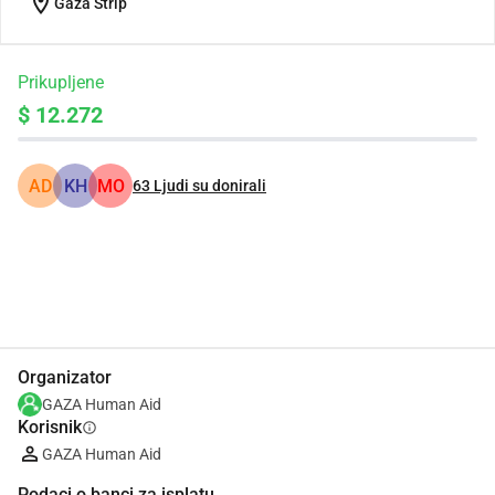
location_on
Gaza Strip
Prikupljene
$ 12.272
AD
KH
MO
63
Ljudi su donirali
Udio
Donacija
Organizator
GAZA Human Aid
Korisnik
info
GAZA Human Aid
Podaci o banci za isplatu