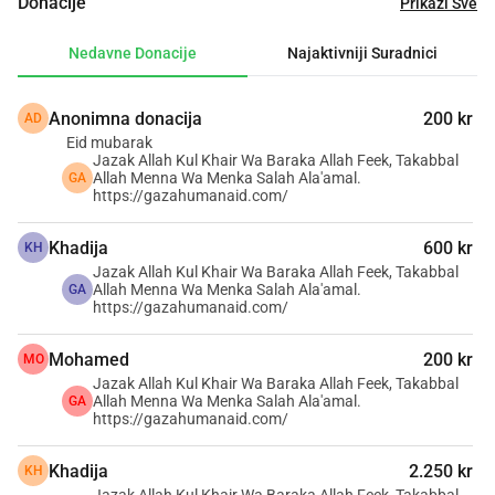
Donacije
Prikaži Sve
područja, preuzeli smo inicijativu da ostvarimo opipljivu 
promjenu. Vjerujemo da svatko ima ulogu u podršci Pojasu 
Nedavne Donacije
Najaktivniji Suradnici
Gaze te smo odlučili voditi primjerom.
Anonimna donacija
200 kr
AD
Naš predani tim posvećen je jačanju naše misije i 
Eid mubarak
osiguravanju što je moguće više podrške. Naš fokus 
Jazak Allah Kul Khair Wa Baraka Allah Feek, Takabbal
uključuje pružanje osnovnih potrepština i usluga djeci, 
Allah Menna Wa Menka Salah Ala'amal.
GA
https://gazahumanaid.com/
ženama, starijim osobama i ozlijeđenima. Trenutno 
prikupljamo sredstva za bušenje bunara, implementaciju 
Khadija
600 kr
KH
rješenja solarne energije za vodene pumpe i opskrbu 
Jazak Allah Kul Khair Wa Baraka Allah Feek, Takabbal
električnom energijom za punjenje mobilnih telefona i 
Allah Menna Wa Menka Salah Ala'amal.
GA
https://gazahumanaid.com/
osvjetljavanje skloništa.
Mohamed
200 kr
MO
Vaša podrška može promijeniti živote. Zajedno možemo 
Jazak Allah Kul Khair Wa Baraka Allah Feek, Takabbal
donijeti nadu i osnovnu pomoć ljudima u Gazi. Pridružite 
Allah Menna Wa Menka Salah Ala'amal.
GA
https://gazahumanaid.com/
nam se u stvaranju trajnog utjecaja.
Khadija
2.250 kr
KH