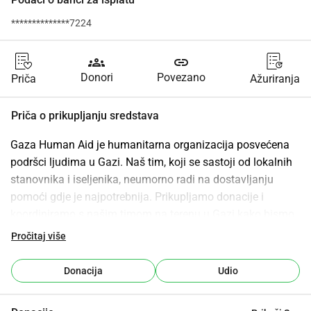
**************7224
groups
link
Donori
Povezano
Priča
Ažuriranja
Priča o prikupljanju sredstava
Gaza Human Aid je humanitarna organizacija posvećena 
podršci ljudima u Gazi. Naš tim, koji se sastoji od lokalnih 
stanovnika i iseljenika, neumorno radi na dostavljanju 
pomoći gdje je najpotrebnija. Prikupljamo donacije i 
koordiniramo s našim timom na terenu u Gazi kako bismo 
osigurali učinkovitu i djelotvornu distribuciju resursa prema 
Pročitaj više
pažljivo osmišljenom planu.
Donacija
Udio
Naša misija je sveobuhvatna: nastojimo pomoći svakom 
kutku Pojasa Gaze. Prepoznajući kritične potrebe ovog 