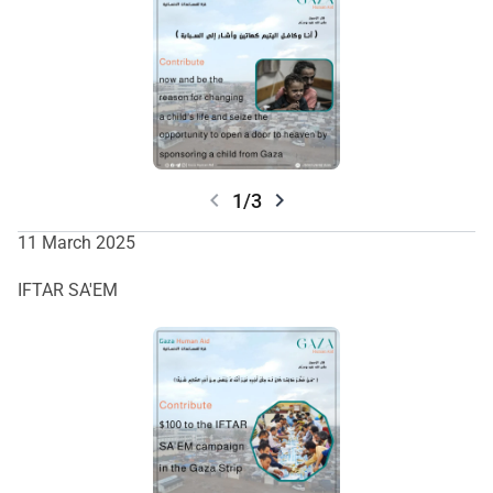
chevron_left
chevron_right
1/3
11 March 2025
IFTAR SA'EM