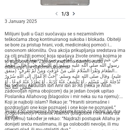
chevron_left
chevron_right
1/3
3 January 2025
Milijuni ljudi u Gazi suočavaju se s nezamislivim
teškoćama zbog kontinuiranog sukoba i blokada. Obitelji
se bore za pristup hrani, vodi, medicinskoj pomoći i
osnovnom skloništu. Ova akcija prikupljanja sredstava ima
za cilj pružiti pomoć koja spašava živote onima kojima je
عن عبد الله بن عمرو بن العاص رضي الله عنهما أن رجلا سأل
to najpotrebnije. Zajedno možemo donijeti nadu i
رسول الله صلى الله عليه وسلم: أي الإسلام خير؟ قال: "تُطْعِمُ
olakšanje tim otpornim ljudima.
الطَّعَامَ وَتَقْرَأُ السَّلَامَ عَلَى مَنْ عَرَفْتَ وَمَنْ لَمْ تَعْرِفْ" (متفق
عليه). وقال صلى الله عليه وسلم: "أَحَبُّ الأَعْمَالِ إِلَى اللَّهِ سُرُورٌ
تُدْخِلُهُ عَلَى مُسْلِمٍ ، أَوْ تَكْشِفُ عَنْهُ كُرْبَةً ، أَوْ تَطْرُدُ عَنْهُ جُوعًا ، أَوْ
Na temelju Abdullah ibn Amr ibn al-'As (neka je Allah
تَقْضِي عَنْهُ دَيْنًا"
zadovoljan njima obojicom) da je jedan čovjek upitao
Poslanika Allahovog (blagoslov i mir neka su na njemu):
Koji je najbolji islam? Rekao je: “Hraniti siromašne i
pozdravljati one koje poznaješ i one koje ne poznaješ.”
Svaki €50 osigurava hitne pakete hrane za obitelj na dva
(Dogovoreno). Poslanik Allahov (blagoslov i mir neka su
tjedna.
na njemu) također je rekao: “Najdraži postupak Allahu je
donijeti sreću muslimanu, ili ga osloboditi nevolje, ili mu
otjerati glad, ili mu otplatiti dug.”