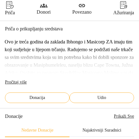
groups
link
Donori
Povezano
Priča
Ažuriranja
Priča o prikupljanju sredstava
Ovo je treća godina da zaklada Ibhongo i Masicorp ZA imaju tim 
koji sudjeluje u lijepom trčanju. Radujemo se podržati naše trkače 
sa svim sredstvima koja su im potrebna kako bi dobili sponzore za 
obrazovanje u Masiphumeleleu, naselju blizu Cape Towna, Južna 
Afrika. Osobito za program Stay&Play Masicorpa.Molimo vas da 
podržite naše trkače u postizanju njihovog sponzorskog cilja. Naš 
Pročitaj više
cilj je 2100 . Svaka donacija pomaže!O Masiphumeleleu, Ibhongo 
i MasicorpuLoše obrazovanje je važan faktor u nastavku ciklusa 
Donacija
Udio
siromaštva u Masiphumeleleu. Procjenjuje se da 50.000 ljudi u 
ovoj zajednici živi u siromaštvu i zapostavljenosti zbog naslijeđa 
Donacije
Prikaži Sve
apartheida. Ograničen pristup kvalitetnom obrazovanju također 
dovodi do ekstremno visokih stopa nezaposlenosti procjenjuje se 
Nedavne Donacije
Najaktivniji Suradnici
70%!Zaklada Ibhongo potiče inicijative prikupljanja sredstava za 