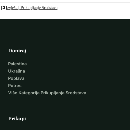
flag
Izvještaj Prikupljanje Sredstava
Doniraj
Palestina
Ukrajina
Poplava
Potres
Više Kategorija Prikupljanja Sredstava
Prikupi