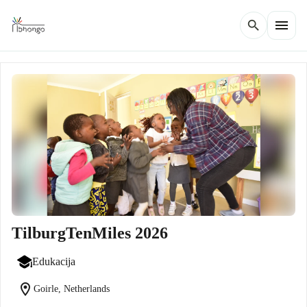
menu
search
TilburgTenMiles 2026
Edukacija
location_on
Goirle, Netherlands