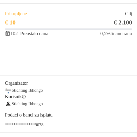
Prikupljene
Cilj
€ 10
€ 2.100
102
Preostalo dana
0,5%
financirano
Udio
Donacija
Organizator
Stichting Ibhongo
Korisnik
info
Stichting Ibhongo
Podaci o banci za isplatu
**************9078