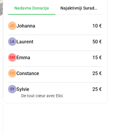
Nedavne Donacije
Najaktivniji Suradnici
Johanna
10 €
JO
Laurent
50 €
LA
Emma
15 €
EM
Constance
25 €
CO
Sylvie
25 €
SY
De tout cœur avec Eloi.