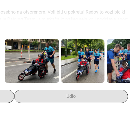
posebno na otvorenom. Voli biti u pokretu! Redovito vozi bicikl 
 je Raiding Team , tim trkača iz našeg sela koji podržava sport 
ellesu.
nosti sudjelovanja u ovakvim događajima, 
planiramo nabaviti 
udili tijekom 20 km
. Riječ je o stolici tipa Hippocampe 
ve trkače iz Raiding Teama svojom lakoćom upravljanja i 
nvalidskim kolicima za odrasle. Omogućava, u paru ili timu, 
ti, tako i na stazama i stazama. Također želimo, na ovaj 
m
 među njegovim prijateljima.
zimo, ali i da razmislimo o novim ambicioznim projektima
. 
, kao i uspon na Mont Ventoux. I sudjelovanje na 20 km u 
Udio