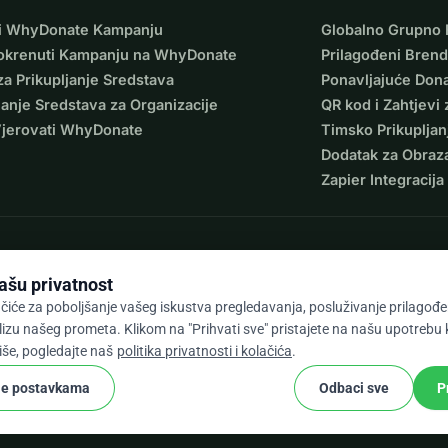
i WhyDonate Kampanju
Globalno Grupno 
okrenuti Kampanju na WhyDonate
Prilagođeni Brend
za Prikupljanje Sredstava
Ponavljajuće Dona
janje Sredstava za Organizacije
QR kod i Zahtjevi 
Vjerovati WhyDonate
Timsko Prikupljan
Dodatak za Obraz
Zapier Integracija
ašu privatnost
čiće za poboljšanje vašeg iskustva pregledavanja, posluživanje prilagođen
lizu našeg prometa. Klikom na "Prihvati sve" pristajete na našu upotrebu
9 / 5 na temelju 500+ recenzija
više, pogledajte naš
politika privatnosti i kolačića
.
je postavkama
Odbaci sve
P
cookie
 odredbe
Postavke Kolačića