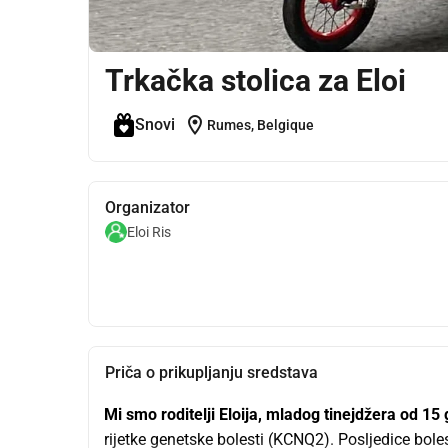
Trkačka stolica za Eloi
location_on
Snovi
Rumes, Belgique
Organizator
Eloi Ris
Priča o prikupljanju sredstava
Mi smo roditelji Eloija, mladog tinejdžera od 15
rijetke genetske bolesti (KCNQ2). Posljedice boles