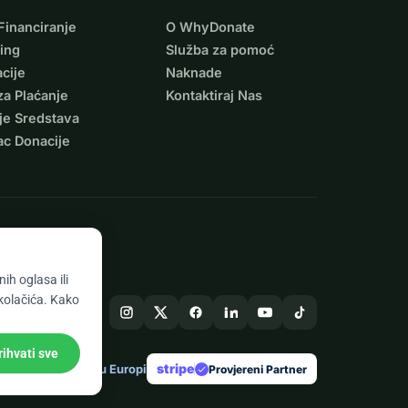
Financiranje
O WhyDonate
ing
Služba za pomoć
cije
Naknade
za Plaćanje
Kontaktiraj Nas
je Sredstava
ac Donacije
ih oglasa ili
 kolačića. Kako
rihvati sve
stripe
Napravljeno u Europi
★
Provjereni Partner
check