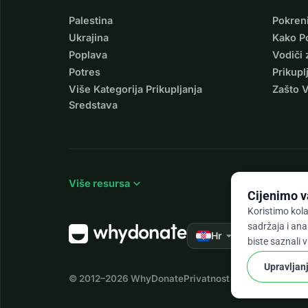
Palestina
Pokren
Ukrajina
Kako P
Poplava
Vodiči 
Potres
Prikupl
Više Kategorija Prikupljanja
Zašto 
Sredstava
expand_more
Više resursa
Cijenimo v
Koristimo kola
sadržaja i ana
arrow_drop_down
★★★★★
Hr
4,
biste saznali 
Upravljan
© 2012–2026
WhyDonate
Privatnost i kolačići
Uvjeti i