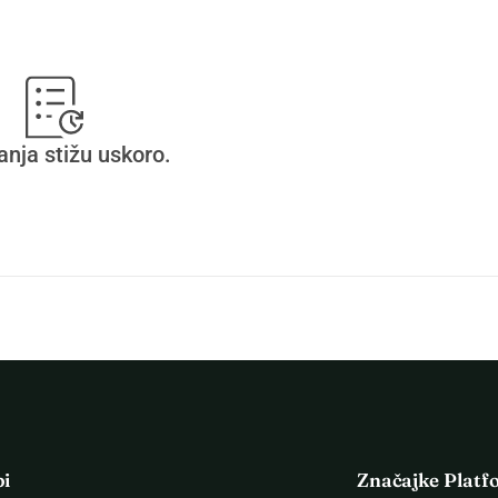
anja stižu uskoro.
pi
Značajke Platf