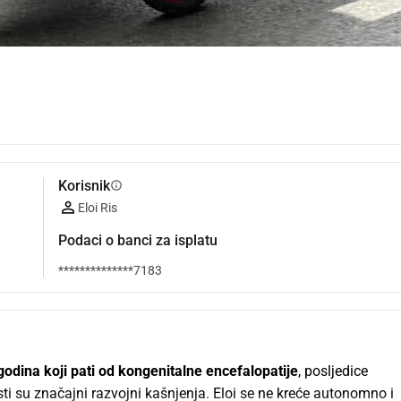
Korisnik
info
Eloi Ris
Podaci o banci za isplatu
**************7183
 godina koji pati od kongenitalne encefalopatije
, posljedice 
ti su značajni razvojni kašnjenja. Eloi se ne kreće autonomno i 