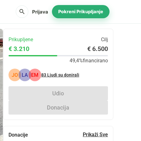
search
Prijava
Pokreni Prikupljanje
Prikupljene
Cilj
€ 3.210
€ 6.500
49,4%
financirano
JO
LA
EM
83
Ljudi su donirali
Udio
Donacija
Prikaži Sve
Donacije