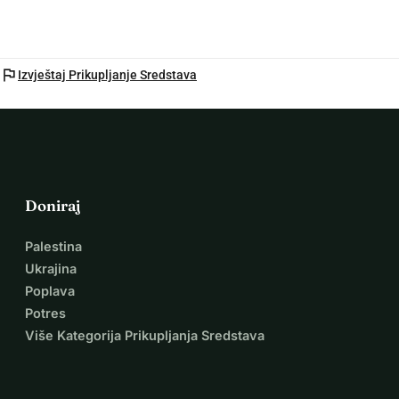
flag
Izvještaj Prikupljanje Sredstava
Doniraj
Palestina
Ukrajina
Poplava
Potres
Više Kategorija Prikupljanja Sredstava