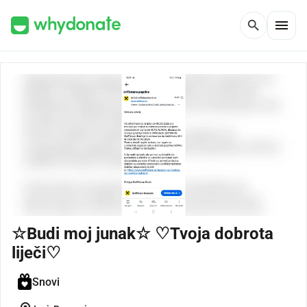
menu
search
☆Budi moj junak☆ ♡Tvoja dobrota
liječi♡
Snovi