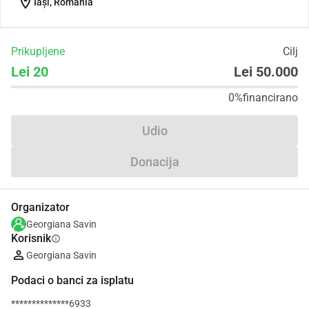
location_on
Iași, Romania
Prikupljene
Cilj
Lei 20
Lei 50.000
0%
financirano
Udio
Donacija
Organizator
Georgiana Savin
Korisnik
info
Georgiana Savin
Podaci o banci za isplatu
**************6933