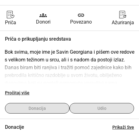
groups
link
Donori
Povezano
Priča
Ažuriranja
Priča o prikupljanju sredstava
Bok svima, moje ime je Savin Georgiana i pišem ove redove 
s velikom težinom u srcu, ali i s nadom da postoji izlaz. 
Danas biram biti ranjiva i tražiti pomoć zajednice kako bih 
prebrodila kritično razdoblje u svom životu, obilježeno 
dugovima koji su postali nemoguće upravljivi sama.
Nakon teškog razdoblja u kojem sam pokušavala podržati 
Pročitaj više
obitelj, nikada nisam zamišljala da ću doći do ove točke, ali 
financijski pritisak počeo je utjecati na moje mentalno 
Donacija
Udio
zdravlje i sposobnost funkcioniranja iz dana u dan. 
Trenutno samo muž radi, imamo i 2 djece od 5 i pol i 4 
Donacije
Prikaži Sve
godine, živimo u najmu, imamo mnogo mjesečnih 
troškova.