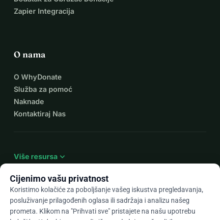
Zapier Integracija
O nama
O WhyDonate
Služba za pomoć
Naknade
Kontaktiraj Nas
expand_more
Više resursa
Cijenimo vašu privatnost
Koristimo kolačiće za poboljšanje vašeg iskustva pregledavanja,
posluživanje prilagođenih oglasa ili sadržaja i analizu našeg
arrow_drop_down
Hr
prometa. Klikom na "Prihvati sve" pristajete na našu upotrebu