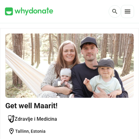
menu
search
Get well Maarit!
Zdravlje i Medicina
location_on
Tallinn, Estonia