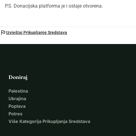
P.S. Donacijska platforma je i ostaje otvorena.
flag
Izvještaj Prikupljanje Sredstava
Doniraj
Palestina
Ukrajina
Poplava
Potres
Više Kategorija Prikupljanja Sredstava