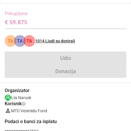
Prikupljene
€ 59.875
TA
TA
TA
1014
Ljudi su donirali
Udio
Donacija
Organizator
Liis Narusk
Korisnik
info
MTÜ Vesiniidu Fond
Podaci o banci za isplatu