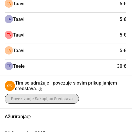
Taavi
5 €
TA
Taavi
5 €
TA
Taavi
5 €
TA
Taavi
5 €
TA
Teele
30 €
TE
Tim se udružuje i povezuje s ovim prikupljanjem
sredstava.
info
Povezivanje Sakupljač Sredstava
Ažuriranja
info