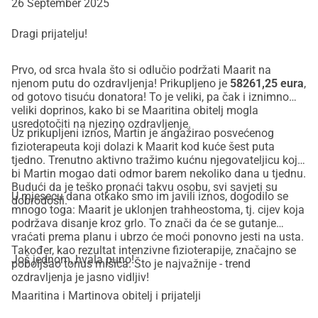
26 September 2025
Dragi prijatelju!
Prvo, od srca hvala što si odlučio podržati Maarit na
njenom putu do ozdravljenja! Prikupljeno je
58261,25 eura
,
od gotovo tisuću donatora! To je veliki, pa čak i iznimno
veliki doprinos, kako bi se Maaritina obitelj mogla
usredotočiti na njezino ozdravljenje.
Uz prikupljeni iznos, Martin je angažirao posvećenog
fizioterapeuta koji dolazi k Maarit kod kuće šest puta
tjedno. Trenutno aktivno tražimo kućnu njegovateljicu koja
bi Martin mogao dati odmor barem nekoliko dana u tjednu.
Budući da je teško pronaći takvu osobu, svi savjeti su
U mjesecu dana otkako smo im javili iznos, dogodilo se
dobrodošli.
mnogo toga: Maarit je uklonjen trahheostoma, tj. cijev koja
podržava disanje kroz grlo. To znači da će se gutanje
vraćati prema planu i ubrzo će moći ponovno jesti na usta.
Također, kao rezultat intenzivne fizioterapije, značajno se
Još jednom, hvala puno!
poboljšao tonus mišića. Što je najvažnije - trend
ozdravljenja je jasno vidljiv!
Maaritina i Martinova obitelj i prijatelji