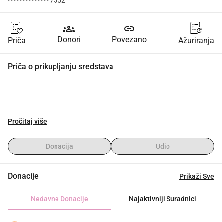
**************7552
groups
link
Donori
Povezano
Priča
Ažuriranja
Priča o prikupljanju sredstava
Pročitaj više
Donacija
Udio
Donacije
Prikaži Sve
Nedavne Donacije
Najaktivniji Suradnici