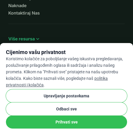
Naknade
Kontaktiraj Nas
expand_more
Više resursa
Cijenimo vašu privatnost
Koristimo kolačiće za poboljšanje vašeg iskustva pregledavanja,
posluživanje prilagođenih oglasa ili sadržaja i analizu našeg
arrow_drop_down
Hr
prometa. Klikom na "Prihvati sve" pristajete na našu upotrebu
kolačića. Kako biste saznali više, pogledajte naš
politika
★★★★★
4,9 / 5 na temelju 500+ recenzija
privatnosti i kolačića
.
Upravljanje postavkama
© 2012–2026
WhyDonate
Privatnost i kolačići
Odbaci sve
cookie
Uvjeti i odredbe
Postavke Kolačića
stripe
Napravljeno u Europi
★
Provjereni Partner
check
Prihvati sve
Udio
Donacija