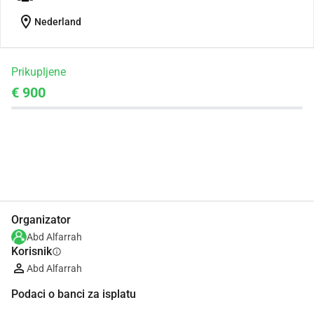
location_on
Nederland
Prikupljene
€ 900
Udio
Donacija
Organizator
Abd Alfarrah
Korisnik
info
Abd Alfarrah
Podaci o banci za isplatu