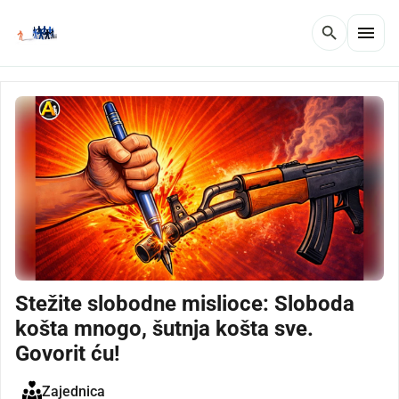
menu
search
Stežite slobodne mislioce: Sloboda
košta mnogo, šutnja košta sve.
Govorit ću!
Zajednica