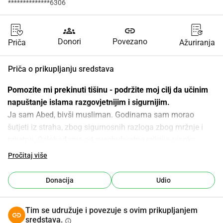
**************6306
groups
link
Donori
Povezano
Priča
Ažuriranja
Priča o prikupljanju sredstava
Pomozite mi prekinuti tišinu - podržite moj cilj da učinim 
napuštanje islama razgovjetnijim i sigurnijim.
Ja sam Abed, bivši musliman. Godinama sam morao 
šutjeti iz straha, zbog sigurnosnih razloga zbog mržnje i 
prijetnji. Oslobađanje od sveobuhvatne religije, visoka 
cijena koju za to morate platiti je previsoka.
Pročitaj više
Vaša podrška to čini mogućim.
Zajedno prekidamo tišinu. Za slobodu.
Donacija
Udio
Postoji mogućnost da se izvrši jednokratna donacija, ili da 
se mjesečno doprinosi.
Tim se udružuje i povezuje s ovim prikupljanjem
#ex_muslim #freethinker #humanist #leavingislam 
sredstava.
info